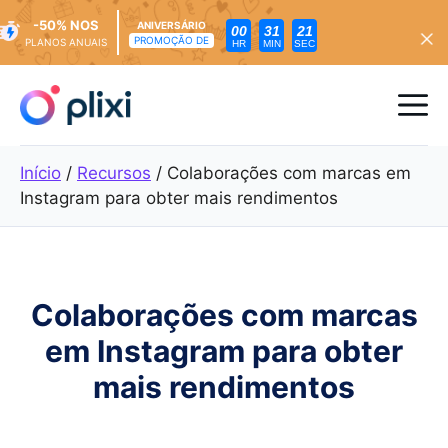
-50% NOS
ANIVERSÁRIO
00
31
19
PROMOÇÃO DE
PLANOS ANUAIS
HR
MIN
SEC
Saltar
para
Me
o
conteúdo
Início
/
Recursos
/
Colaborações com marcas em
Instagram para obter mais rendimentos
Colaborações com marcas
em Instagram para obter
mais rendimentos