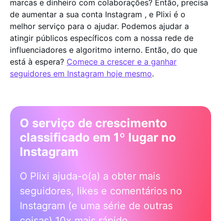
marcas e dinheiro com colaborações? Então, precisa
de aumentar a sua conta Instagram , e Plixi é o
melhor serviço para o ajudar. Podemos ajudar a
atingir públicos específicos com a nossa rede de
influenciadores e algoritmo interno. Então, do que
está à espera?
Comece a crescer e a ganhar
seguidores em Instagram hoje mesmo
.
O serviço de crescimento
classificado em 1º lugar no
Instagram
O Plixi ajuda-o(a) a obter mais
seguidores, likes e comentários no
Instagram (e uma série de outras
coisas) 10x mais rápido.