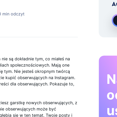
A
Rozwoju Na Żądanie Instagram
0 min odczyt
 nie są dokładnie tym, co miałeś na
diach społecznościowych. Mają one
się tym. Nie jesteś okropnym twórcą
N
dzie kupić obserwujących na Instagram.
eści dla obserwujących. Pokazuje to,
o
ziesz garstkę nowych obserwujących, z
u
nie obserwujących może być
łębia się w ten temat. Twoje posty i