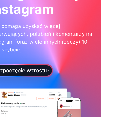
nstagram
i pomaga uzyskać więcej
erwujących, polubień i komentarzy na
agram (oraz wiele innych rzeczy) 10
 szybciej.
zpoczęcie wzrostu