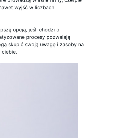
re prowadzą własne firmy, czerpie
 nawet wyjść w liczbach
szą opcją, jeśli chodzi o
atyzowane procesy pozwalają
ogą skupić swoją uwagę i zasoby na
 ciebie.