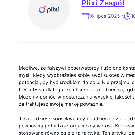
Plixi Zespół
Ekspert Ds. 
16 lipca 2025 r.
1
Możliwe, że fałszywi obserwatorzy i uśpione konta
myśli, kiedy wyobrażałeś sobie swój sukces w me
potencjał, by być środkiem do celu. Nie przejmuj 
treści tylko dlatego, że chcesz dowiedzieć się, g
Możemy pomóc w dostarczaniu wysokiej jakości tr
że traktujesz swoją markę poważnie.
Jeśli będziesz konsekwentny i codziennie zdobęd
pewnością pobudzisz organiczny wzrost. Kupowa
stosowane równolegle z tą taktyką. Ten artykuł zag