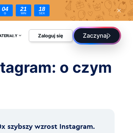
04
21
16
G
MIN
SEK
Zaczynaj
Zaloguj się
ATERIAŁY
CYKLOPEDIA
stagram: o czym
LOG
0x szybszy wzrost Instagram.