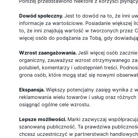
Poniżej przedstawiono niektóre z korzyści płynąc
Dowód społeczny.
Jest to dowód na to, że inni u
informacje za wartościowe. Posiadanie większej 
to, że inni znajdują wartość w tworzonych przez Ci
więcej osób do podążania za Tobą, gdy dowiadują 
Wzrost zaangażowania.
Jeśli więcej osób zaczni
organiczny, zauważysz wzrost otrzymywanego zaa
polubień, komentarzy i udostępnień treści. Podnos
grona osób, które mogą stać się nowymi obserwat
Ekspansja.
Większy potencjalny zasięg wynika z w
reklamowania wielu towarów i usług oraz różnyc
osiągnąć ogólne cele wzrostu.
Lepsze możliwości.
Marki zazwyczaj współpracują 
szanowaną publiczność. Ta prawdziwa publicznoś
chcesz uczestniczyć w partnerstwach handlowych