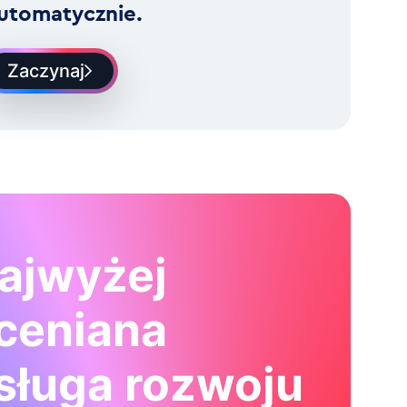
utomatycznie.
Zaczynaj
ajwyżej
ceniana
sługa rozwoju