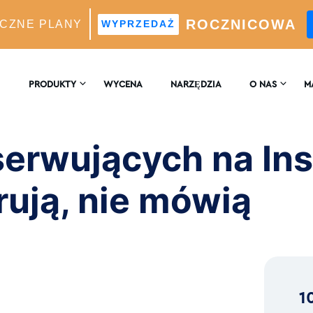
ROCZNICOWA
CZNE PLANY
WYPRZEDAŻ
ących na Instagram: Czego nie powiedzą
PRODUKTY
WYCENA
NARZĘDZIA
O NAS
M
SKONTAKTUJ SIĘ
EN
 WZROST
Z NAMI
serwujących na In
Silnik Wzrostu Oparty Na Sztucznej Inteligencji
B
RECENZJE
erują, nie mówią
 Analizy W Czasie Rzeczywistym
a Idealnych Obserwujących Z Wykorzystaniem
ligencji
1