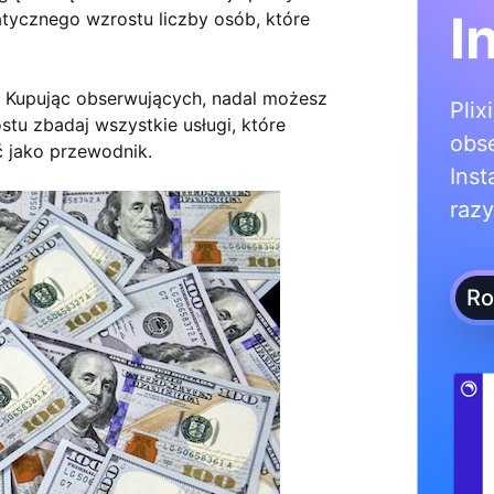
I
atycznego wzrostu liczby osób, które
. Kupując obserwujących, nadal możesz
Plix
tu zbadaj wszystkie usługi, które
obs
ć jako przewodnik.
Inst
razy
Ro