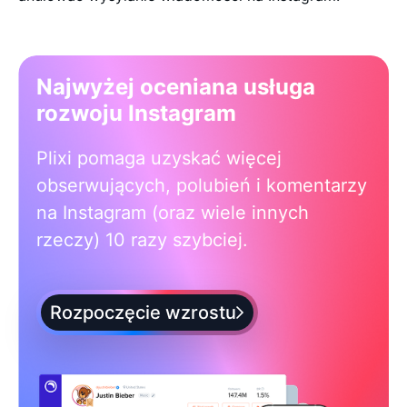
Najwyżej oceniana usługa
rozwoju Instagram
Plixi pomaga uzyskać więcej
obserwujących, polubień i komentarzy
na Instagram (oraz wiele innych
rzeczy) 10 razy szybciej.
Rozpoczęcie wzrostu