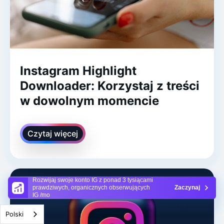
Instagram Highlight
Downloader: Korzystaj z treści
w dowolnym momencie
Czytaj więcej
Rozwijaj swoje konto IG z ponad 3 tysiącami
prawdziwych, organicznych obserwujących
Zaczynaj
IG /mo
Polski