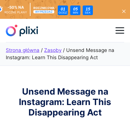
-50% NA
ROCZNICOWA
01
05
13
WYPRZEDAŻ
ROCZNE PLANY
GODZ
MIN
SEK
Przejdź
do
Me
treści
Strona główna
/
Zasoby
/
Unsend Message na
Instagram: Learn This Disappearing Act
Unsend Message na
Instagram: Learn This
Disappearing Act