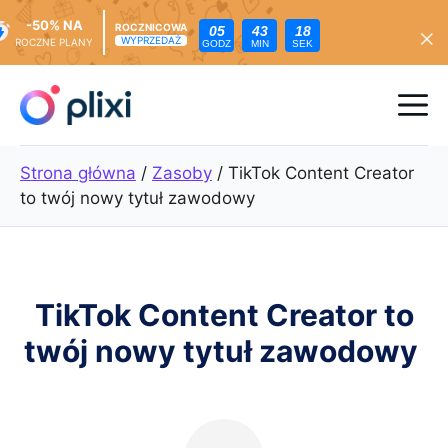
-50% NA
ROCZNICOWA
05
43
16
WYPRZEDAŻ
ROCZNE PLANY
GODZ
MIN
SEK
Przejdź
do
Me
treści
Strona główna
/
Zasoby
/
TikTok Content Creator
to twój nowy tytuł zawodowy
TikTok Content Creator to
twój nowy tytuł zawodowy