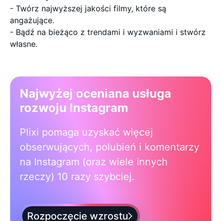
- Twórz najwyższej jakości filmy, które są
angażujące.
- Bądź na bieżąco z trendami i wyzwaniami i stwórz
własne.
Najwyżej oceniana usługa
rozwoju Instagram
Plixi pomaga uzyskać więcej
obserwujących, polubień i komentarzy
na Instagram (oraz wiele innych
rzeczy) 10 razy szybciej.
Rozpoczęcie wzrostu