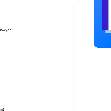
ciowych
rm?