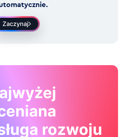
utomatycznie.
Zaczynaj
ajwyżej
ceniana
sługa rozwoju