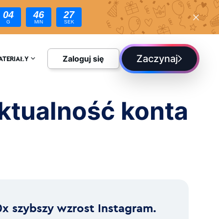
04
46
25
G
MIN
SEK
Zaczynaj
Zaloguj się
ATERIAŁY
CYKLOPEDIA
ktualność konta
LOG
0x szybszy wzrost Instagram.