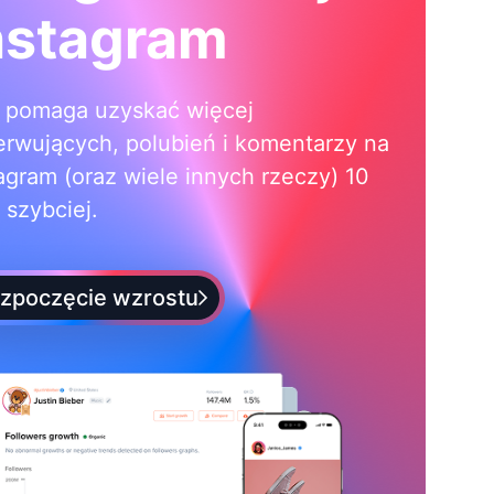
nstagram
i pomaga uzyskać więcej
erwujących, polubień i komentarzy na
agram (oraz wiele innych rzeczy) 10
 szybciej.
zpoczęcie wzrostu