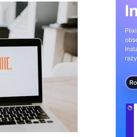
I
Plix
obs
Inst
razy
Ro