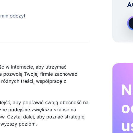
A
Rozwoju Na Żądanie Instagram
 min odczyt
ć w Internecie, aby utrzymać
re pozwolą Twojej firmie zachować
 różnych treści, współpracę z
N
o
dejść, aby poprawić swoją obecność na
zne podejście zwiększa szanse na
w. Czytaj dalej, aby poznać strategie,
u
a wyższy poziom.