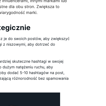
 influencerami, innymi markami lub
stne dla obu stron. Zwiększa to
wiarygodność marki.
tegicznie
cz je do swoich postów, aby zwiększyć
i z niszowymi, aby dotrzeć do
bardziej skuteczne hashtagi w swojej
o dużym natężeniu ruchu, aby
łoby dodać 5-10 hashtagów na post,
rczającą różnorodność bez spamowania