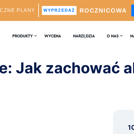
ROCZNICOWA
CZNE PLANY
WYPRZEDAŻ
 zachować aktualność konta Instagram
PRODUKTY
WYCENA
NARZĘDZIA
O NAS
M
SKONTAKTUJ SIĘ
EN
 WZROST
Z NAMI
e: Jak zachować a
Silnik Wzrostu Oparty Na Sztucznej Inteligencji
B
RECENZJE
 Analizy W Czasie Rzeczywistym
a Idealnych Obserwujących Z Wykorzystaniem
ligencji
1