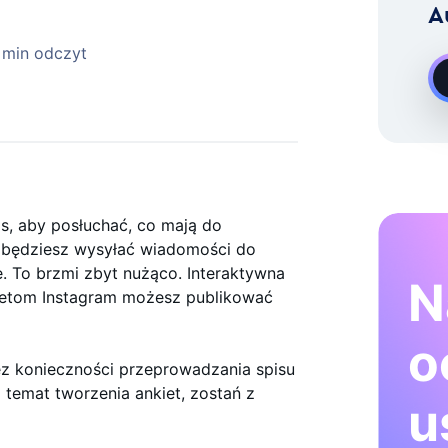
A
Rozwoju Na Żądanie Instagram
 min odczyt
as, aby posłuchać, co mają do
e będziesz wysyłać wiadomości do
e. To brzmi zbyt nużąco. Interaktywna
N
kietom Instagram możesz publikować
o
ez konieczności przeprowadzania spisu
a temat tworzenia ankiet, zostań z
u