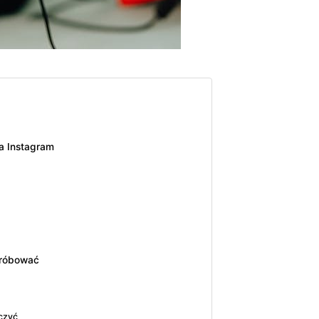
a Instagram
próbować
aczyć