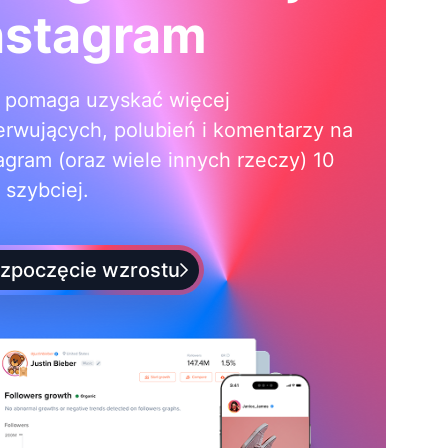
nstagram
i pomaga uzyskać więcej
erwujących, polubień i komentarzy na
agram (oraz wiele innych rzeczy) 10
 szybciej.
zpoczęcie wzrostu