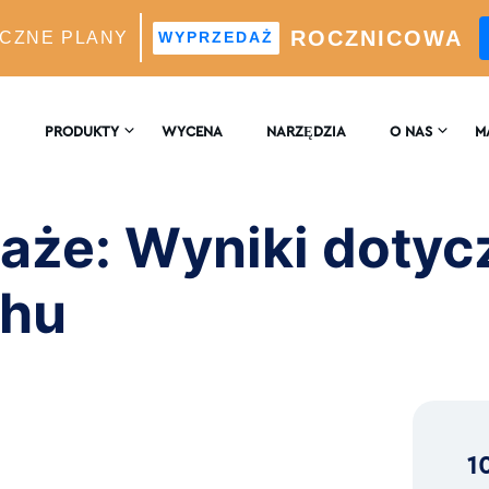
ROCZNICOWA
CZNE PLANY
WYPRZEDAŻ
yniki dotyczące następnego ruchu
PRODUKTY
WYCENA
NARZĘDZIA
O NAS
M
SKONTAKTUJ SIĘ
EN
 WZROST
Z NAMI
aże: Wyniki dotyc
Silnik Wzrostu Oparty Na Sztucznej Inteligencji
B
RECENZJE
chu
 Analizy W Czasie Rzeczywistym
a Idealnych Obserwujących Z Wykorzystaniem
ligencji
1