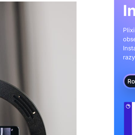
I
Plix
obs
Inst
razy
Ro