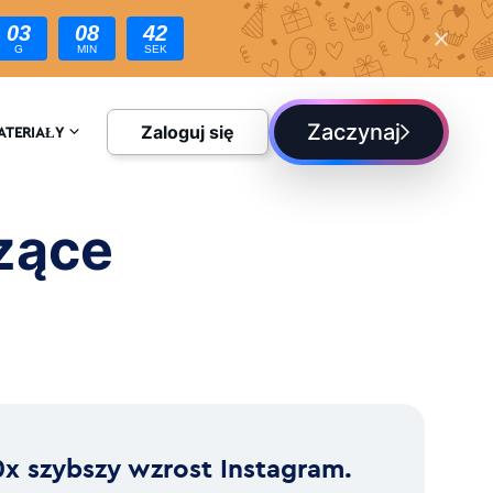
03
08
41
G
MIN
SEK
Zaczynaj
Zaloguj się
ATERIAŁY
CYKLOPEDIA
zące
LOG
0x szybszy wzrost Instagram.