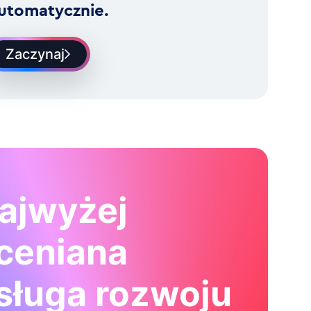
utomatycznie.
Zaczynaj
ajwyżej
ceniana
sługa rozwoju