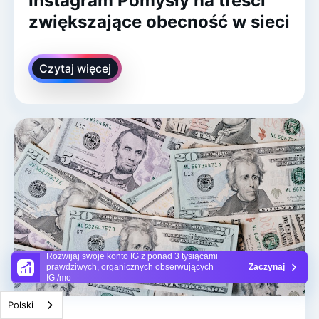
Instagram Pomysły na treści
zwiększające obecność w sieci
Czytaj więcej
Rozwijaj swoje konto IG z ponad 3 tysiącami
prawdziwych, organicznych obserwujących
Zaczynaj
IG /mo
Polski