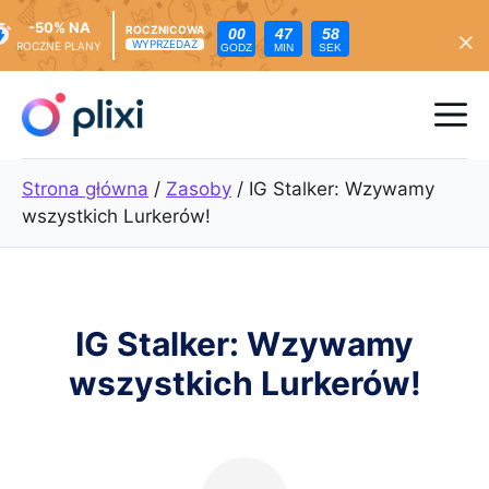
-50% NA
ROCZNICOWA
00
47
56
WYPRZEDAŻ
ROCZNE PLANY
GODZ
MIN
SEK
Przejdź
do
Me
treści
Strona główna
/
Zasoby
/
IG Stalker: Wzywamy
wszystkich Lurkerów!
IG Stalker: Wzywamy
wszystkich Lurkerów!