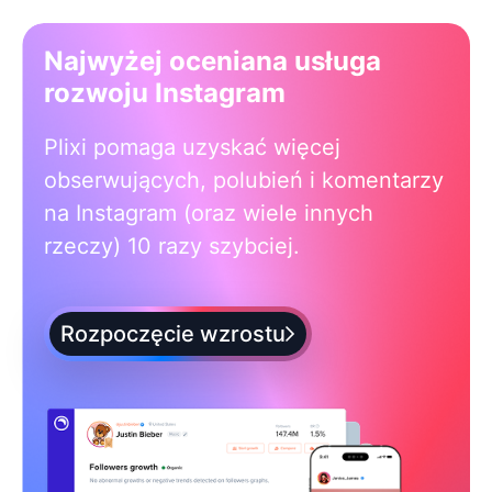
Najwyżej oceniana usługa
rozwoju Instagram
Plixi pomaga uzyskać więcej
obserwujących, polubień i komentarzy
na Instagram (oraz wiele innych
rzeczy) 10 razy szybciej.
Rozpoczęcie wzrostu