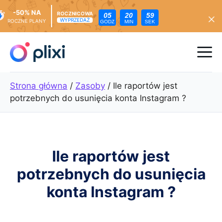
-50% NA
ROCZNICOWA
05
20
57
WYPRZEDAŻ
ROCZNE PLANY
GODZ
MIN
SEK
Przejdź
do
Me
treści
Strona główna
/
Zasoby
/
Ile raportów jest
potrzebnych do usunięcia konta Instagram ?
Ile raportów jest
potrzebnych do usunięcia
konta Instagram ?