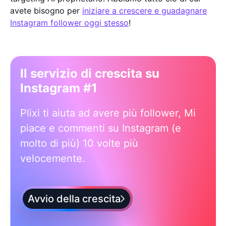
avete bisogno per
iniziare a crescere e guadagnare
Instagram follower oggi stesso
!
Il servizio di crescita su
Instagram #1
Plixi ti aiuta ad avere più follower, Mi
piace e commenti su Instagram (e
molto di più) 10 volte più
velocemente.
Avvio della crescita