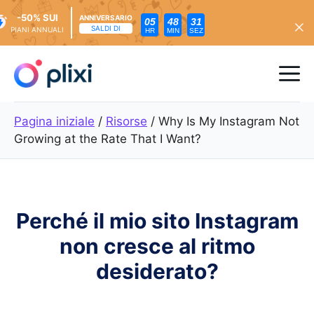
-50% SUI
ANNIVERSARIO
05
48
29
SALDI DI
PIANI ANNUALI
HR
MIN
SEZ
Vai
al
Me
contenuto
Pagina iniziale
/
Risorse
/
Why Is My Instagram Not
Growing at the Rate That I Want?
Perché il mio sito Instagram
non cresce al ritmo
desiderato?