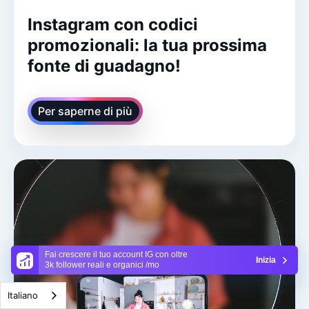
Instagram con codici
promozionali: la tua prossima
fonte di guadagno!
Per saperne di più
Fai crescere il tuo account IG con oltre
Inizia
3k follower reali e organici /mo
Italiano