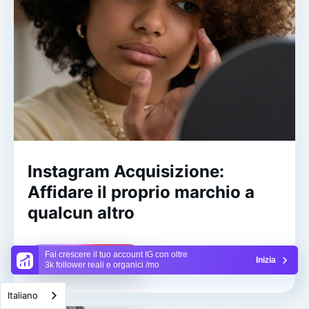
Instagram Acquisizione:
Affidare il proprio marchio a
qualcun altro
Fai crescere il tuo account IG con oltre
Per saperne di più
Inizia
3k follower reali e organici /mo
Italiano