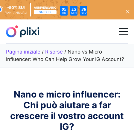
-50% SUI
ANNIVERSARIO
05
13
35
SALDI DI
PIANI ANNUALI
HR
MIN
SEZ
Vai
al
Me
contenuto
Pagina iniziale
/
Risorse
/
Nano vs Micro-
Influencer: Who Can Help Grow Your IG Account?
Nano e micro influencer:
Chi può aiutare a far
crescere il vostro account
IG?