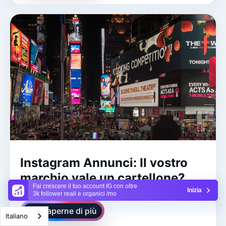
Instagram Annunci: Il vostro
marchio vale un cartellone?
Fai crescere il tuo account IG con oltre
Inizia
3k follower reali e organici /mo
Per saperne di più
Italiano