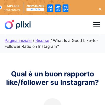
-50% SUI
ANNIVERSARIO
04
42
33
SALDI DI
PIANI ANNUALI
HR
MIN
SEZ
Vai
al
Me
contenuto
Pagina iniziale
/
Risorse
/
What Is a Good Like-to-
Follower Ratio on Instagram?
Qual è un buon rapporto
like/follower su Instagram?