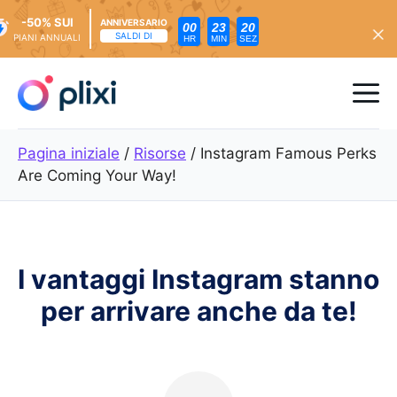
-50% SUI
ANNIVERSARIO
00
23
18
SALDI DI
PIANI ANNUALI
HR
MIN
SEZ
Vai
al
Me
contenuto
Pagina iniziale
/
Risorse
/
Instagram Famous Perks
Are Coming Your Way!
I vantaggi Instagram stanno
per arrivare anche da te!