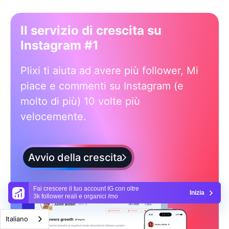
Il servizio di crescita su
Instagram #1
Plixi ti aiuta ad avere più follower, Mi
piace e commenti su Instagram (e
molto di più) 10 volte più
velocemente.
Avvio della crescita
Fai crescere il tuo account IG con oltre
Inizia
3k follower reali e organici /mo
Italiano