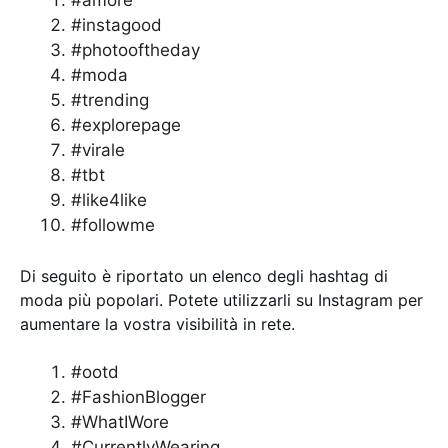
#amore
#instagood
#photooftheday
#moda
#trending
#explorepage
#virale
#tbt
#like4like
#followme
Di seguito è riportato un elenco degli hashtag di
moda più popolari. Potete utilizzarli su Instagram per
aumentare la vostra visibilità in rete.
#ootd
#FashionBlogger
#WhatIWore
#CurrentlyWearing