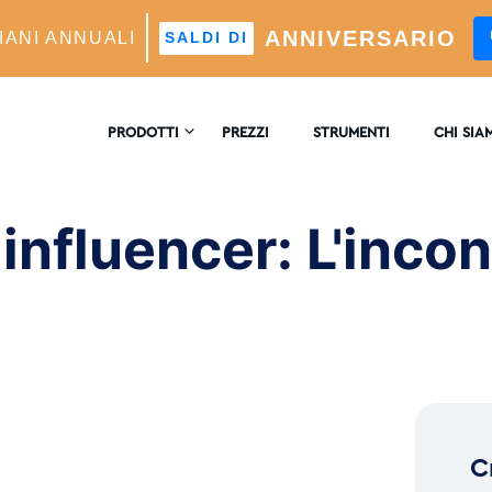
ANNIVERSARIO
IANI ANNUALI
SALDI DI
e​: The Ultimate Meeting of Minds
PRODOTTI
PREZZI
STRUMENTI
CHI SIA
CONTATT
TAGRAM CRESCITA
 influencer: L'incon
re Di Crescita Automatico Alimentato Dall'intelligenza
ficiale
RECENSI
LISI
ofondimenti E Analisi In Tempo Reale
™
MATCH
eting Dei Follower Ideali Potenziato Dall'intelligenza
ficiale
C