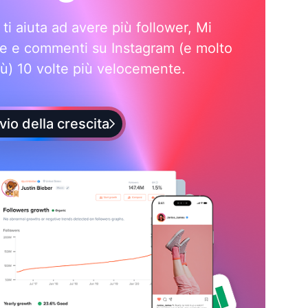
i ti aiuta ad avere più follower, Mi
e e commenti su Instagram (e molto
iù) 10 volte più velocemente.
vio della crescita