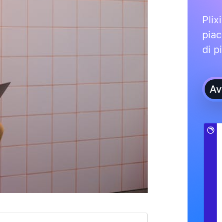
Plix
piac
di p
Av