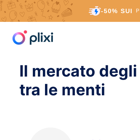
-50% SUI
P
Vai
Pagina iniziale
/
Risorse
/
Influencer Marketplac
al
contenuto
INS
Il mercato degli
Moto
Arti
tra le menti
ANA
Appr
AI-
Targ
Arti