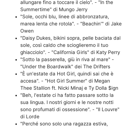
allungare fino a toccare il cielo". - "In the
Summertime" di Mungo Jerry
"Sole, occhi blu, linee di abbronzatura,
marea lenta che rotola". - "Beachin'" di Jake
Owen
"Daisy Dukes, bikini sopra, pelle baciata dal
sole, così caldo che scioglieremo il tuo
ghiacciolo". - "California Girls" di Katy Perry
"Sotto la passerella, giù in riva al mare" -
"Under the Boardwalk" dei The Drifters
"È un'estate da Hot Girl, quindi sai che è
accesa". - "Hot Girl Summer" di Megan
Thee Stallion ft. Nicki Minaj e Ty Dolla $ign
"Beh, l'estate ci ha fatto passare sotto la
sua lingua. I nostri giorni e le nostre notti
sono profumati di ossessione". - "Il Louvre"
di Lorde
"Perché sono solo una ragazza estiva,