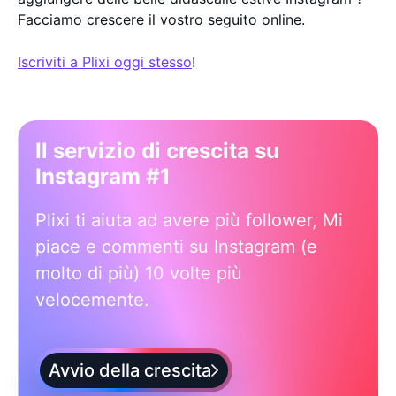
Facciamo crescere il vostro seguito online.
Iscriviti a Plixi oggi stesso
!
Il servizio di crescita su
Instagram #1
Plixi ti aiuta ad avere più follower, Mi
piace e commenti su Instagram (e
molto di più) 10 volte più
velocemente.
Avvio della crescita