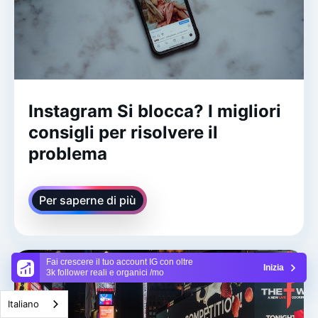
Instagram Si blocca? I migliori
consigli per risolvere il
problema
Per saperne di più
Fai crescere il tuo account IG con oltre
Inizia
3k follower reali e organici /mo
Italiano