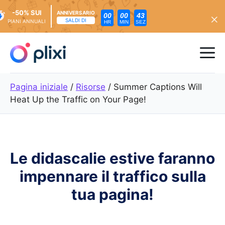
-50% SUI
ANNIVERSARIO
00
00
41
SALDI DI
PIANI ANNUALI
HR
MIN
SEZ
Vai
al
Me
contenuto
Pagina iniziale
/
Risorse
/
Summer Captions Will
Heat Up the Traffic on Your Page!
Le didascalie estive faranno
impennare il traffico sulla
tua pagina!