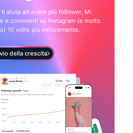
i ti aiuta ad avere più follower, Mi
e e commenti su Instagram (e molto
iù) 10 volte più velocemente.
vio della crescita