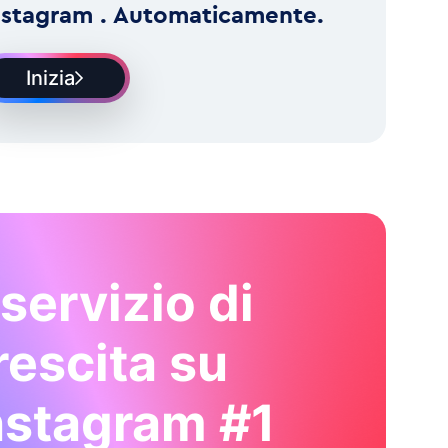
nstagram . Automaticamente.
Inizia
l servizio di
rescita su
nstagram #1