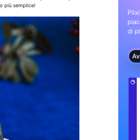
to più semplice!
Plix
piac
di p
Av