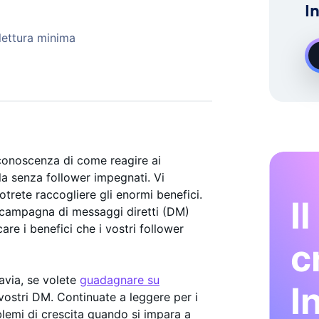
I
ERTI
Demand Instagram Esperto Di Crescita
lettura minima
 conoscenza di come reagire ai
a senza follower impegnati. Vi
otrete raccogliere gli enormi benefici.
I
a campagna di messaggi diretti (DM)
are i benefici che i vostri follower
c
avia, se volete
guadagnare su
I
vostri DM. Continuate a leggere per i
oblemi di crescita quando si impara a