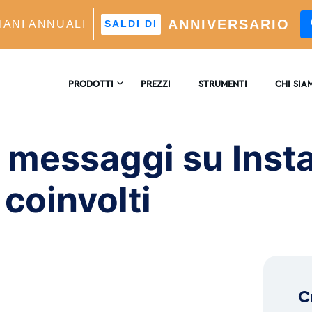
ANNIVERSARIO
IANI ANNUALI
SALDI DI
ages on Instagram & Keep Fans Engaged
PRODOTTI
PREZZI
STRUMENTI
CHI SIA
CONTATT
TAGRAM CRESCITA
i messaggi su Inst
re Di Crescita Automatico Alimentato Dall'intelligenza
ficiale
RECENSI
coinvolti
LISI
ofondimenti E Analisi In Tempo Reale
™
MATCH
eting Dei Follower Ideali Potenziato Dall'intelligenza
ficiale
C