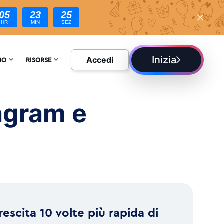
05
23
23
HR
MIN
SEZ
Inizia
Accedi
MO
RISORSE
ATECI
ENCICLOPEDIA
agram e
ONI
BLOG
rescita 10 volte più rapida di