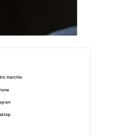
tro marchio
Phone
tagram
esktop