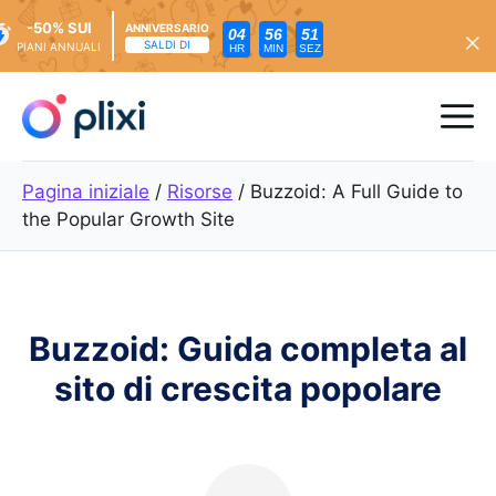
-50% SUI
ANNIVERSARIO
04
56
50
SALDI DI
PIANI ANNUALI
HR
MIN
SEZ
Vai
al
Me
contenuto
Pagina iniziale
/
Risorse
/
Buzzoid: A Full Guide to
the Popular Growth Site
Buzzoid: Guida completa al
sito di crescita popolare