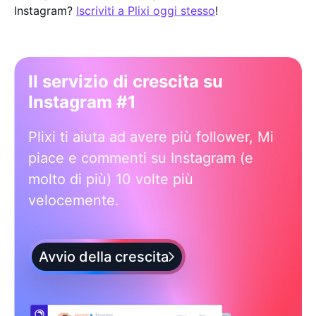
Instagram?
Iscriviti a Plixi oggi stesso
!
Il servizio di crescita su
Instagram #1
Plixi ti aiuta ad avere più follower, Mi
piace e commenti su Instagram (e
molto di più) 10 volte più
velocemente.
Avvio della crescita