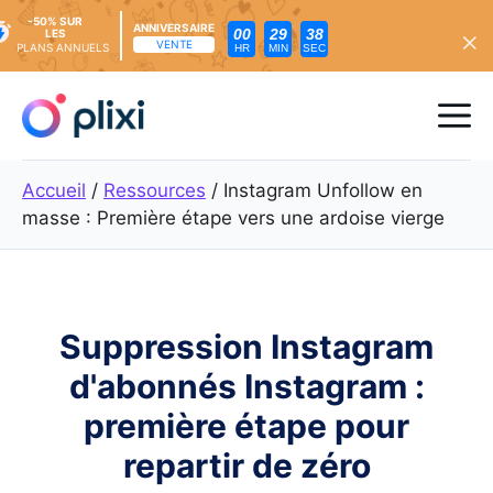
-50% SUR
ANNIVERSAIRE
00
29
36
LES
VENTE
PLANS ANNUELS
HR
MIN
SEC
Skip
to
Me
content
Accueil
/
Ressources
/
Instagram Unfollow en
masse : Première étape vers une ardoise vierge
Suppression Instagram
d'abonnés Instagram :
première étape pour
repartir de zéro