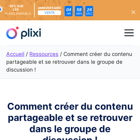
-50% SUR
ANNIVERSAIRE
04
58
22
LES
VENTE
PLANS ANNUELS
HR
MIN
SEC
Skip
to
Me
content
Accueil
/
Ressources
/
Comment créer du contenu
partageable et se retrouver dans le groupe de
discussion !
Comment créer du contenu
partageable et se retrouver
dans le groupe de