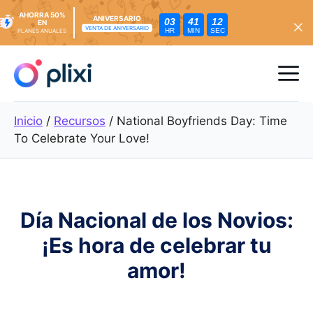
AHORRA 50%
ANIVERSARIO
03
41
10
EN
VENTA DE ANIVERSARIO
HR
MIN
SEC
PLANES ANUALES
Ir
al
Me
contenido
Inicio
/
Recursos
/
National Boyfriends Day: Time
To Celebrate Your Love!
Día Nacional de los Novios:
¡Es hora de celebrar tu
amor!