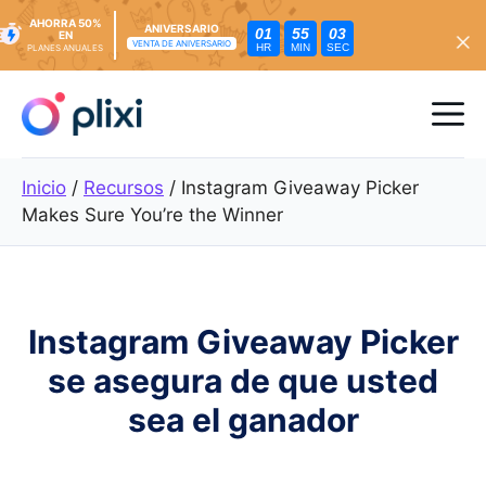
AHORRA 50%
ANIVERSARIO
01
55
01
EN
VENTA DE ANIVERSARIO
HR
MIN
SEC
PLANES ANUALES
Ir
al
Me
contenido
Inicio
/
Recursos
/
Instagram Giveaway Picker
Makes Sure You’re the Winner
Instagram Giveaway Picker
se asegura de que usted
sea el ganador