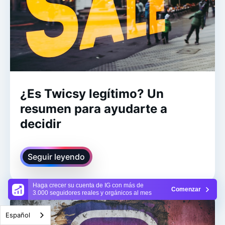
¿Es Twicsy legítimo? Un
resumen para ayudarte a
decidir
Seguir leyendo
Haga crecer su cuenta de IG con más de
Comenzar
3.000 seguidores reales y orgánicos al mes
Español