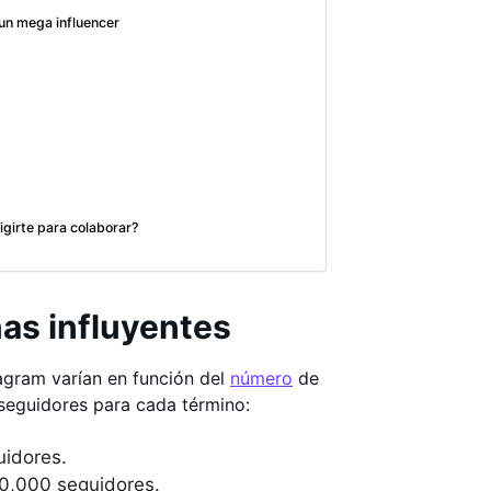
 un mega influencer
igirte para colaborar?
nas influyentes
tagram varían en función del
número
de
 seguidores para cada término:
uidores.
00,000 seguidores.