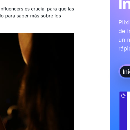
I
influencers es crucial para que las
do para saber más sobre los
Plix
de I
un 
rápi
In