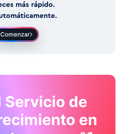
eces más rápido.
utomáticamente.
Comenzar
l Servicio de
recimiento en