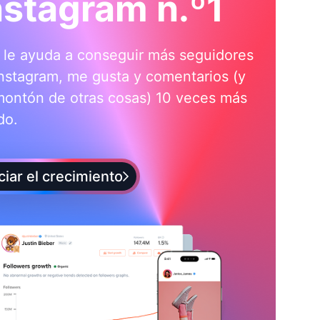
nstagram n.º1
i le ayuda a conseguir más seguidores
nstagram, me gusta y comentarios (y
montón de otras cosas) 10 veces más
do.
iciar el crecimiento