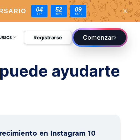
04
52
08
RSARIO
HR
MIN
SEC
Comenzar
Registrarse
URSOS
CLOPEDIA
 puede ayudarte
G
recimiento en Instagram 10