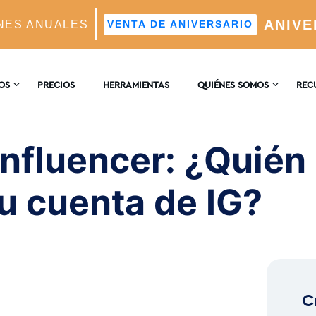
ANIVE
NES ANUALES
VENTA DE ANIVERSARIO
ho Can Help Grow Your IG Account?
OS
PRECIOS
HERRAMIENTAS
QUIÉNES SOMOS
REC
CONTACTO
ENCI
AM
Influencer: ¿Quién
tico Impulsado Por IA
RESEÑAS
BLO
tu cuenta de IG?
Real
deales Mediante IA
C