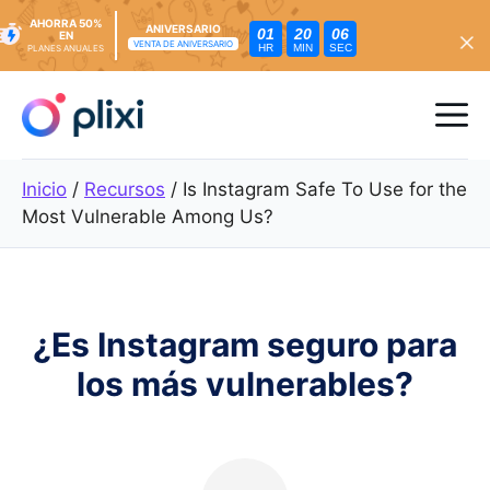
AHORRA 50%
ANIVERSARIO
01
20
05
EN
VENTA DE ANIVERSARIO
HR
MIN
SEC
PLANES ANUALES
Ir
al
Me
contenido
Inicio
/
Recursos
/
Is Instagram Safe To Use for the
Most Vulnerable Among Us?
¿Es Instagram seguro para
los más vulnerables?