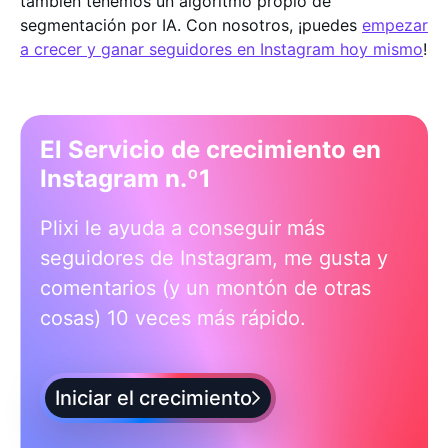
también tenemos un algoritmo propio de
segmentación por IA. Con nosotros, ¡puedes
empezar
a crecer y ganar seguidores en Instagram hoy mismo
!
El Servicio de crecimiento en
Instagram n.º1
Plixi le ayuda a conseguir más
seguidores de Instagram, me gusta y
comentarios (y un montón de otras
cosas) 10 veces más rápido.
Iniciar el crecimiento