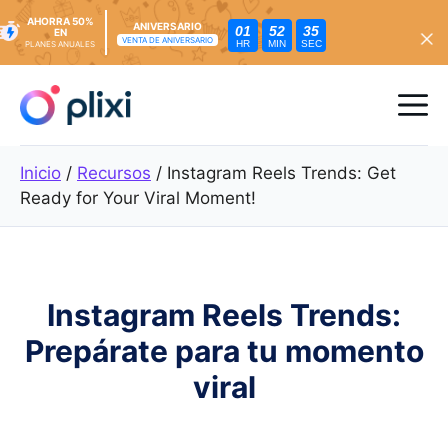
AHORRA 50%
ANIVERSARIO
01
52
33
EN
VENTA DE ANIVERSARIO
HR
MIN
SEC
PLANES ANUALES
Ir
al
Me
contenido
Inicio
/
Recursos
/
Instagram Reels Trends: Get
Ready for Your Viral Moment!
Instagram Reels Trends:
Prepárate para tu momento
viral