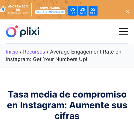
AHORRA 50%
ANIVERSARIO
05
29
57
EN
VENTA DE ANIVERSARIO
HR
MIN
SEC
PLANES ANUALES
Ir
al
Me
contenido
Inicio
/
Recursos
/
Average Engagement Rate on
Instagram: Get Your Numbers Up!
Tasa media de compromiso
en Instagram: Aumente sus
cifras