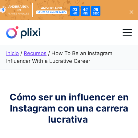
AHORRA 50%
ANIVERSARIO
03
44
07
EN
VENTA DE ANIVERSARIO
HR
MIN
SEC
PLANES ANUALES
Ir
al
Me
contenido
Inicio
/
Recursos
/
How To Be an Instagram
Influencer With a Lucrative Career
Cómo ser un influencer en
Instagram con una carrera
lucrativa