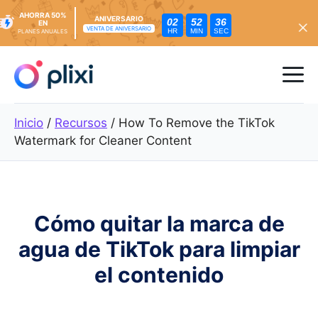
AHORRA 50%
ANIVERSARIO
02
52
34
EN
VENTA DE ANIVERSARIO
HR
MIN
SEC
PLANES ANUALES
Ir
al
Me
contenido
Inicio
/
Recursos
/
How To Remove the TikTok
Watermark for Cleaner Content
Cómo quitar la marca de
agua de TikTok para limpiar
el contenido