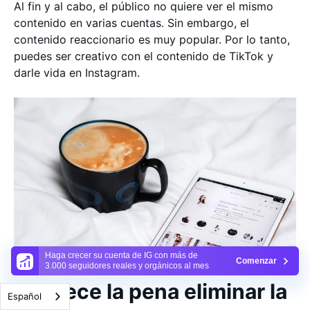
Al fin y al cabo, el público no quiere ver el mismo
contenido en varias cuentas. Sin embargo, el
contenido reaccionario es muy popular. Por lo tanto,
puedes ser creativo con el contenido de TikTok y
darle vida en Instagram.
Haga crecer su cuenta de IG con más de
Comenzar
3.000 seguidores reales y orgánicos al mes
¿Merece la pena eliminar la
Español