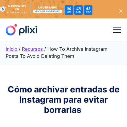
AHORRA 50%
ANIVERSARIO
00
48
41
EN
VENTA DE ANIVERSARIO
HR
MIN
SEC
PLANES ANUALES
Ir
al
Me
contenido
Inicio
/
Recursos
/
How To Archive Instagram
Posts To Avoid Deleting Them
Cómo archivar entradas de
Instagram para evitar
borrarlas