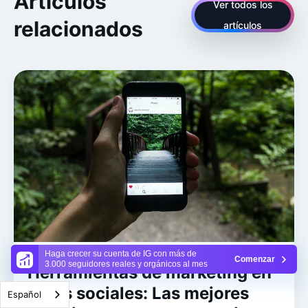
Artículos
Ver todos los
relacionados
artículos
Haga crecer su cuenta de IG con más de
Comenzar
3.000 seguidores reales y orgánicos al mes
Herramientas de marketing en
redes sociales: Las mejores
Español