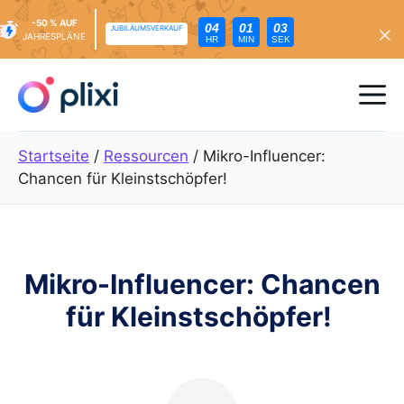
-50 % AUF
04
01
01
JUBILÄUMSVERKAUF
JAHRESPLÄNE
HR
MIN
SEK
Zum
Inhalt
Me
springen
Startseite
/
Ressourcen
/
Mikro-Influencer:
Chancen für Kleinstschöpfer!
Mikro-Influencer: Chancen
für Kleinstschöpfer!