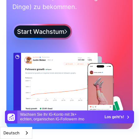
Dinge) zu bekommen.
Start Wachstum
Wachsen Sie Ihr IG-Konto mit 3k+
Los geht’s!
echten, organischen IG-Followern /mo
Deutsch