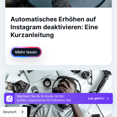
Automatisches Erhöhen auf
Instagram deaktivieren: Eine
Kurzanleitung
Mehr lesen
Wachsen Sie Ihr IG-Konto mit 3k+
Los geht’s!
echten, organischen IG-Followern /mo
Deutsch