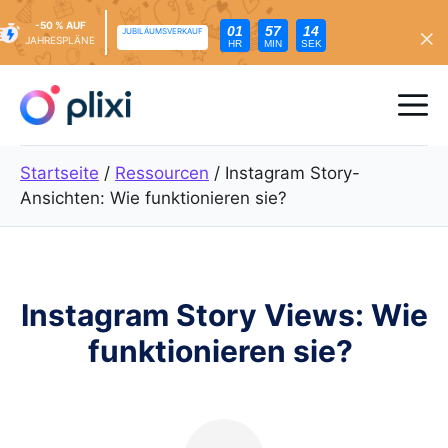
-50 % AUF
01
57
13
JUBILÄUMSVERKAUF
JAHRESPLÄNE
HR
MIN
SEK
Zum
Inhalt
Me
springen
Startseite
/
Ressourcen
/
Instagram Story-
Ansichten: Wie funktionieren sie?
Instagram Story Views: Wie
funktionieren sie?