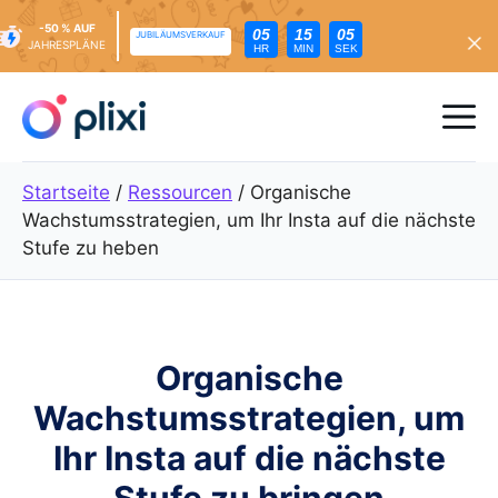
-50 % AUF
05
15
04
JUBILÄUMSVERKAUF
JAHRESPLÄNE
HR
MIN
SEK
Zum
Inhalt
Me
springen
Startseite
/
Ressourcen
/
Organische
Wachstumsstrategien, um Ihr Insta auf die nächste
Stufe zu heben
Organische
Wachstumsstrategien, um
Ihr Insta auf die nächste