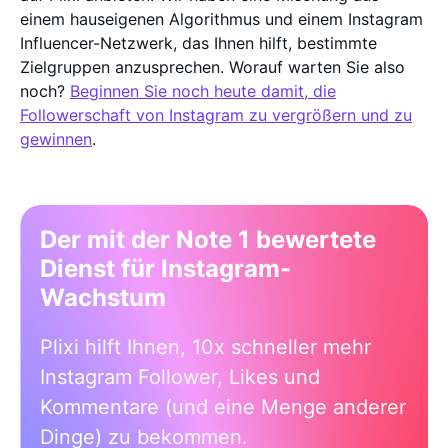
einem hauseigenen Algorithmus und einem Instagram
Influencer-Netzwerk, das Ihnen hilft, bestimmte
Zielgruppen anzusprechen. Worauf warten Sie also
noch?
Beginnen Sie noch heute damit, die
Followerschaft von Instagram zu vergrößern und zu
gewinnen
.
Der mit der Note 1 bewertete
Dienst für Instagram-
Wachstum
Plixi hilft Ihnen, 10x schneller mehr
Instagram Follower, Likes und
Kommentare (und eine Menge anderer
Dinge) zu bekommen.