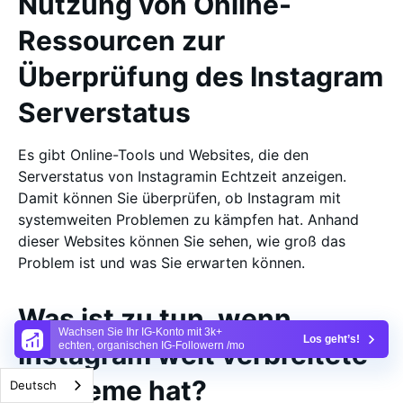
Nutzung von Online-
Ressourcen zur
Überprüfung des Instagram
Serverstatus
Es gibt Online-Tools und Websites, die den
Serverstatus von Instagramin Echtzeit anzeigen.
Damit können Sie überprüfen, ob Instagram mit
systemweiten Problemen zu kämpfen hat. Anhand
dieser Websites können Sie sehen, wie groß das
Problem ist und was Sie erwarten können.
Was ist zu tun, wenn
Wachsen Sie Ihr IG-Konto mit 3k+
Los geht’s!
Instagram weit verbreitete
echten, organischen IG-Followern /mo
Probleme hat?
Deutsch