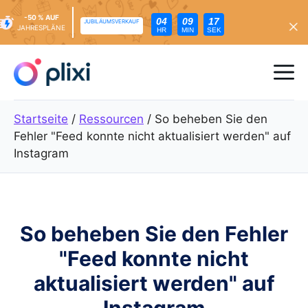
-50 % AUF
04
09
16
JUBILÄUMSVERKAUF
JAHRESPLÄNE
HR
MIN
SEK
Zum
Inhalt
Me
springen
Startseite
/
Ressourcen
/
So beheben Sie den
Fehler "Feed konnte nicht aktualisiert werden" auf
Instagram
So beheben Sie den Fehler
"Feed konnte nicht
aktualisiert werden" auf