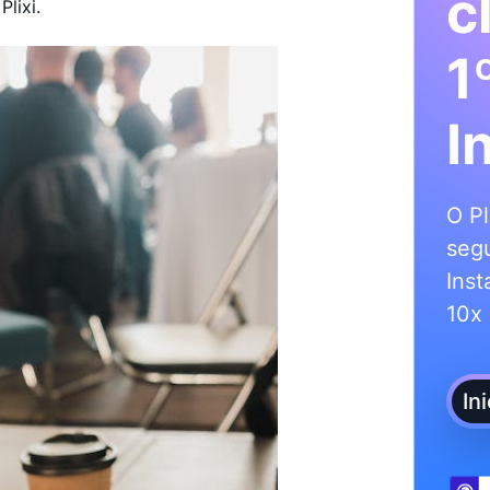
c
lixi.
1
I
O Pl
segu
Inst
10x 
In