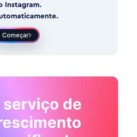
o Instagram.
utomaticamente.
Começar
 serviço de
rescimento