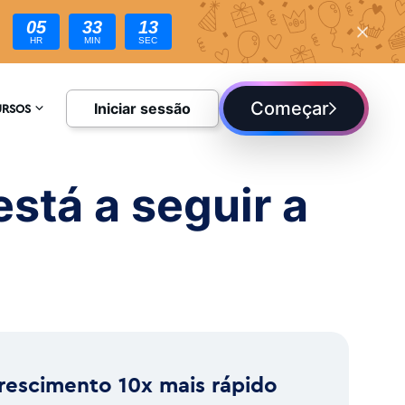
05
33
11
HR
MIN
SEC
Começar
Iniciar sessão
URSOS
CLOPÉDIA
stá a seguir a
UE
rescimento 10x mais rápido