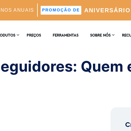
ANIVERSÁRIO
ANOS ANUAIS
PROMOÇÃO DE
em está a seguir a sua conta?
RODUTOS
PREÇOS
FERRAMENTAS
SOBRE NÓS
REC
CONTACTE-NOS
ENCI
AGRAM
eguidores: Quem e
 Automático Suportado Por IA
COMENTÁRIOS
BLOG
 E Análises
ores Ideais Suportada Por IA
C