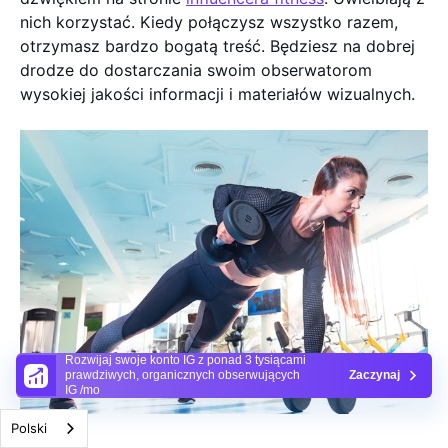
nich korzystać. Kiedy połączysz wszystko razem,
otrzymasz bardzo bogatą treść. Będziesz na dobrej
drodze do dostarczania swoim obserwatorom
wysokiej jakości informacji i materiałów wizualnych.
Rozwijaj swoje konto IG z ponad 3 tysiącami
prawdziwych, organicznych obserwujących
Zaczynaj
IG /mo
Polski