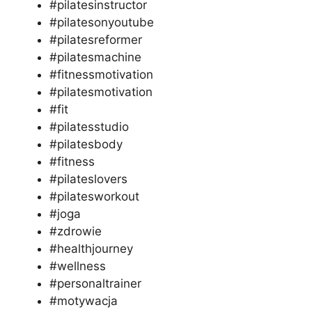
#pilatesinstructor
#pilatesonyoutube
#pilatesreformer
#pilatesmachine
#fitnessmotivation
#pilatesmotivation
#fit
#pilatesstudio
#pilatesbody
#fitness
#pilateslovers
#pilatesworkout
#joga
#zdrowie
#healthjourney
#wellness
#personaltrainer
#motywacja