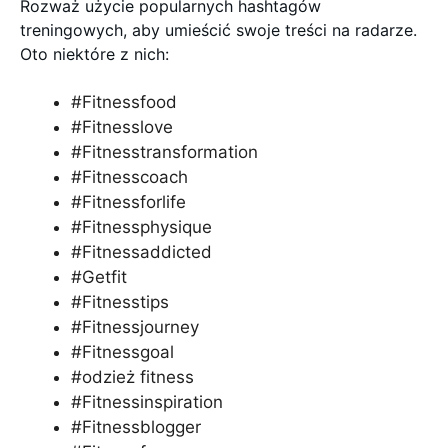
Rozważ użycie popularnych hashtagów
treningowych, aby umieścić swoje treści na radarze.
Oto niektóre z nich:
#Fitnessfood
#Fitnesslove
#Fitnesstransformation
#Fitnesscoach
#Fitnessforlife
#Fitnessphysique
#Fitnessaddicted
#Getfit
#Fitnesstips
#Fitnessjourney
#Fitnessgoal
#odzież fitness
#Fitnessinspiration
#Fitnessblogger