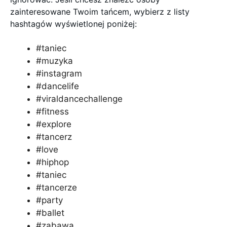
zainteresowane Twoim tańcem, wybierz z listy
hashtagów wyświetlonej poniżej:
#taniec
#muzyka
#instagram
#dancelife
#viraldancechallenge
#fitness
#explore
#tancerz
#love
#hiphop
#taniec
#tancerze
#party
#ballet
#zabawa