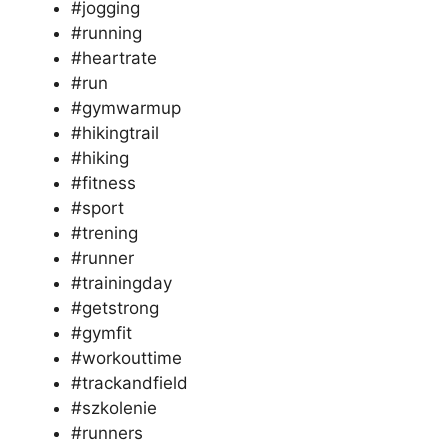
#jogging
#running
#heartrate
#run
#gymwarmup
#hikingtrail
#hiking
#fitness
#sport
#trening
#runner
#trainingday
#getstrong
#gymfit
#workouttime
#trackandfield
#szkolenie
#runners