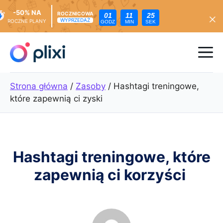
-50% NA
ROCZNICOWA
01
11
24
WYPRZEDAŻ
ROCZNE PLANY
GODZ
MIN
SEK
Przejdź
do
Me
treści
Strona główna
/
Zasoby
/
Hashtagi treningowe,
które zapewnią ci zyski
Hashtagi treningowe, które
zapewnią ci korzyści