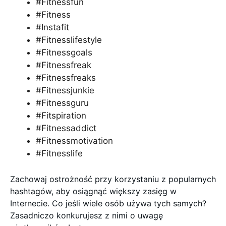
#Fitnessfun
#Fitness
#Instafit
#Fitnesslifestyle
#Fitnessgoals
#Fitnessfreak
#Fitnessfreaks
#Fitnessjunkie
#Fitnessguru
#Fitspiration
#Fitnessaddict
#Fitnessmotivation
#Fitnesslife
Zachowaj ostrożność przy korzystaniu z popularnych
hashtagów, aby osiągnąć większy zasięg w
Internecie. Co jeśli wiele osób używa tych samych?
Zasadniczo konkurujesz z nimi o uwagę