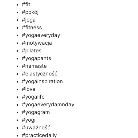
#fit
#pokój
#joga
#fitness
#yogaeveryday
#motywacja
#pilates
#yogapants
#namaste
#elastyczność
#yogainspiration
#love
#yogalife
#yogaeverydamnday
#yogagram
#yogi
#uważność
#practicedaily