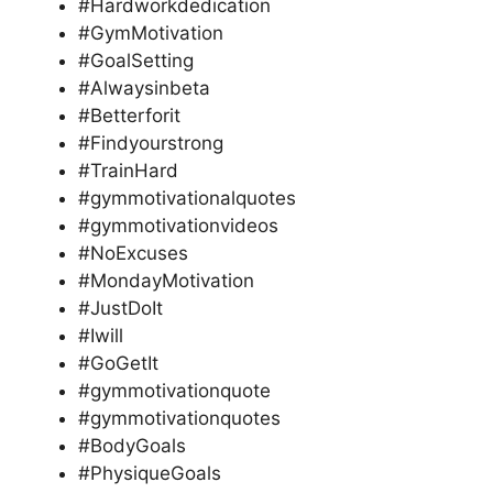
#Hardworkdedication
#GymMotivation
#GoalSetting
#Alwaysinbeta
#Betterforit
#Findyourstrong
#TrainHard
#gymmotivationalquotes
#gymmotivationvideos
#NoExcuses
#MondayMotivation
#JustDoIt
#Iwill
#GoGetIt
#gymmotivationquote
#gymmotivationquotes
#BodyGoals
#PhysiqueGoals