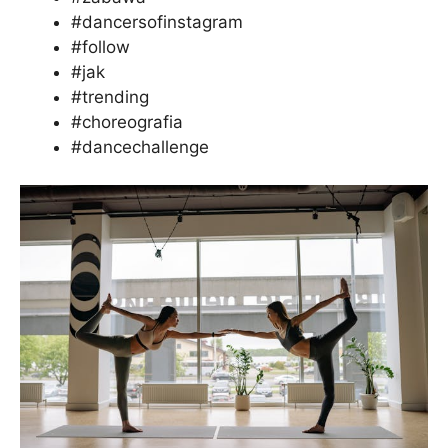
#dancersofinstagram
#follow
#jak
#trending
#choreografia
#dancechallenge