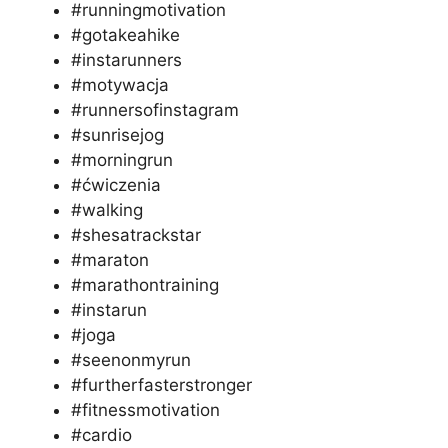
#runningmotivation
#gotakeahike
#instarunners
#motywacja
#runnersofinstagram
#sunrisejog
#morningrun
#ćwiczenia
#walking
#shesatrackstar
#maraton
#marathontraining
#instarun
#joga
#seenonmyrun
#furtherfasterstronger
#fitnessmotivation
#cardio