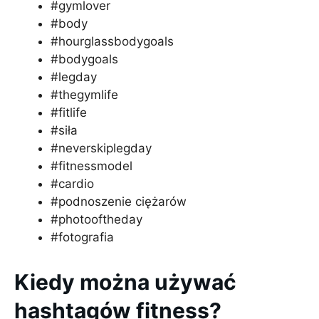
#gymlover
#body
#hourglassbodygoals
#bodygoals
#legday
#thegymlife
#fitlife
#siła
#neverskiplegday
#fitnessmodel
#cardio
#podnoszenie ciężarów
#photooftheday
#fotografia
Kiedy można używać
hashtagów fitness?