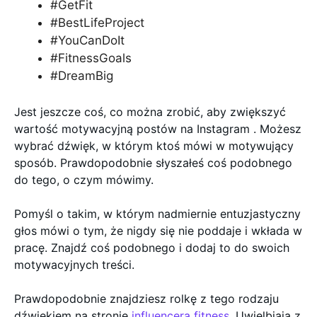
#GetFit
#BestLifeProject
#YouCanDoIt
#FitnessGoals
#DreamBig
Jest jeszcze coś, co można zrobić, aby zwiększyć
wartość motywacyjną postów na Instagram . Możesz
wybrać dźwięk, w którym ktoś mówi w motywujący
sposób. Prawdopodobnie słyszałeś coś podobnego
do tego, o czym mówimy.
Pomyśl o takim, w którym nadmiernie entuzjastyczny
głos mówi o tym, że nigdy się nie poddaje i wkłada w
pracę. Znajdź coś podobnego i dodaj to do swoich
motywacyjnych treści.
Prawdopodobnie znajdziesz rolkę z tego rodzaju
dźwiękiem na stronie
influencera fitness
. Uwielbiają z