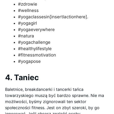
#zdrowie
#wellness
#yogaclassesin[insertlactionhere].
#yogagirl
#yogaeverywhere
#natura
#yogachallenge
#healthylifestyle
#fitnessmotivation
#yogapose
4. Taniec
Baletnice, breakdancerki i tancerki tańca
towarzyskiego muszą być bardzo sprawne. Nie ma
możliwości, byśmy zignorowali ten sektor
społeczności fitness. Jest on zbyt szeroki, by go
ignorować. Jeśli chcesz znaleźć osoby