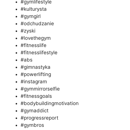
#gymlifestyle
#kulturysta
#gymgirl
#odchudzanie
#zyski
#lovethegym
#fitnesslife
#fitnesslifestyle
#abs
#gimnastyka
#powerlifting
#instagram
#gymmirrorselfie
#fitnessgoals
#bodybuildingmotivation
#gymaddict
#progressreport
#gymbros