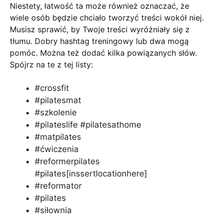
Niestety, łatwość ta może również oznaczać, że
wiele osób będzie chciało tworzyć treści wokół niej.
Musisz sprawić, by Twoje treści wyróżniały się z
tłumu. Dobry hashtag treningowy lub dwa mogą
pomóc. Można też dodać kilka powiązanych słów.
Spójrz na te z tej listy:
#crossfit
#pilatesmat
#szkolenie
#pilateslife #pilatesathome
#matpilates
#ćwiczenia
#reformerpilates
#pilates[inssertlocationhere]
#reformator
#pilates
#siłownia