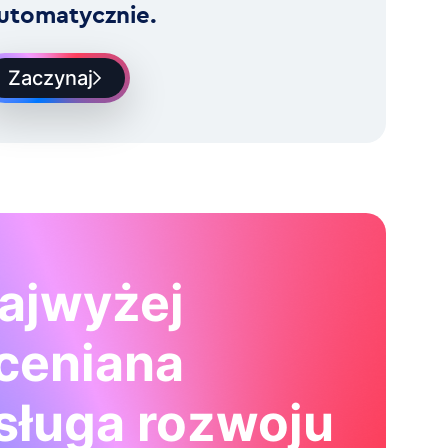
utomatycznie.
Zaczynaj
ajwyżej
ceniana
sługa rozwoju