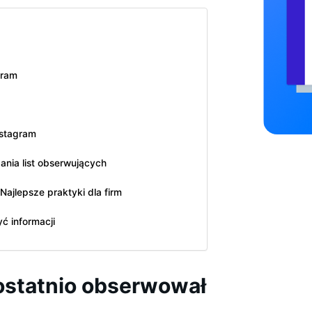
gram
nstagram
dania list obserwujących
ajlepsze praktyki dla firm
ć informacji
 ostatnio obserwował