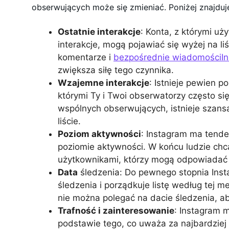
obserwujących może się zmieniać. Poniżej znajduje
Ostatnie interakcje
: Konta, z którymi uż
interakcje, mogą pojawiać się wyżej na li
komentarze i
bezpośrednie wiadomościI
zwiększa siłę tego czynnika.
Wzajemne interakcje
: Istnieje pewien po
którymi Ty i Twoi obserwatorzy często się
wspólnych obserwujących, istnieje szansa
liście.
Poziom aktywności
: Instagram ma tend
poziomie aktywności. W końcu ludzie chc
użytkownikami, którzy mogą odpowiadać 
Data
śledzenia: Do pewnego stopnia Ins
śledzenia i porządkuje listę według tej me
nie można polegać na dacie śledzenia, a
Trafność i zainteresowanie
: Instagram 
podstawie tego, co uważa za najbardziej 