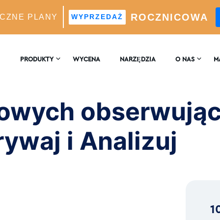
ROCZNICOWA
CZNE PLANY
WYPRZEDAŻ
obserwujących na Instagram: Odkryj i Analizuj
PRODUKTY
WYCENA
NARZĘDZIA
O NAS
M
SKONTAKTUJ SIĘ
EN
 WZROST
Z NAMI
nowych obserwując
Silnik Wzrostu Oparty Na Sztucznej Inteligencji
B
RECENZJE
ywaj i Analizuj
 Analizy W Czasie Rzeczywistym
a Idealnych Obserwujących Z Wykorzystaniem
ligencji
1