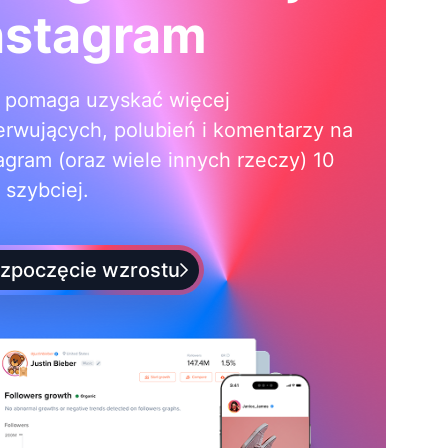
nstagram
i pomaga uzyskać więcej
erwujących, polubień i komentarzy na
agram (oraz wiele innych rzeczy) 10
 szybciej.
zpoczęcie wzrostu