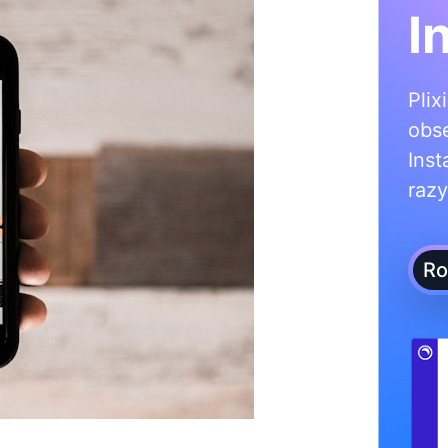
I
Plix
obs
Inst
razy
Ro