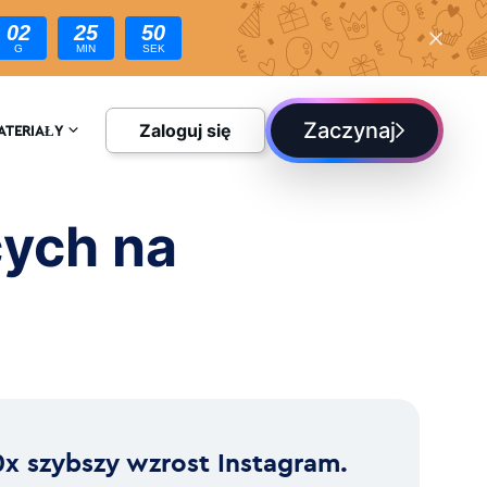
02
25
48
G
MIN
SEK
Zaczynaj
Zaloguj się
ATERIAŁY
CYKLOPEDIA
ych na
LOG
0x szybszy wzrost Instagram.