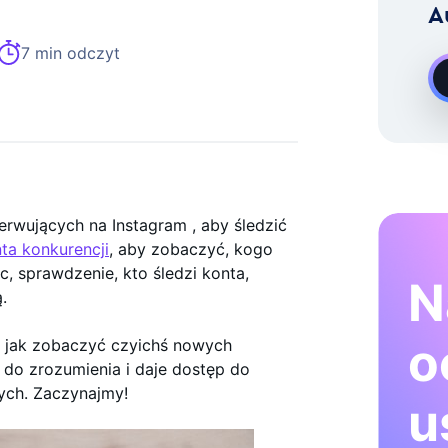
A
Rozwoju Na Żądanie Instagram
7 min odczyt
rwujących na Instagram , aby śledzić
ta konkurencji
, aby zobaczyć, kogo
c, sprawdzenie, kto śledzi konta,
N
ą.
o
, jak zobaczyć czyichś nowych
 do zrozumienia i daje dostęp do
ych. Zaczynajmy!
u