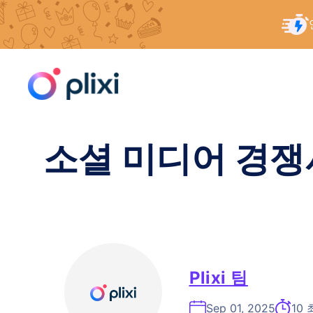
콘
홈
/
리소스
/
소셜 미디어 경쟁사 분석: IG 환경 연
텐
츠
로
건
너
소셜 미디어 경쟁
뛰
기
Plixi 팀
Sep 01, 2025
10