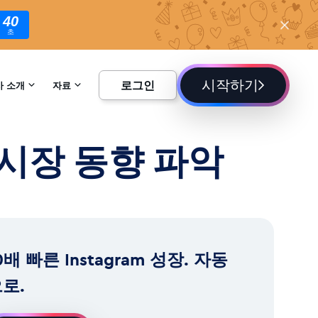
38
초
시작하기
로그인
사 소개
자료
하기
백과사전
시장 동향 파악
블로그
0배 빠른 Instagram 성장. 자동
로.