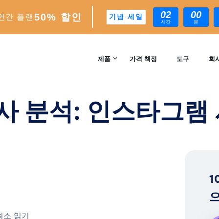
02
00
50% 할인
연간 플랜
기념 세일
시간
분
구
제품
가격 책정
도구
회
문의
INSTAGRAM 성장
사 분석: 인스타그램 
자동 AI 기반 성장 엔진
리뷰
분석
실시간 인사이트 및 분석
™
AI-MATCH
1
AI 기반 이상적인 팔로워 타겟팅
으
EXPERTS
 최소 읽기