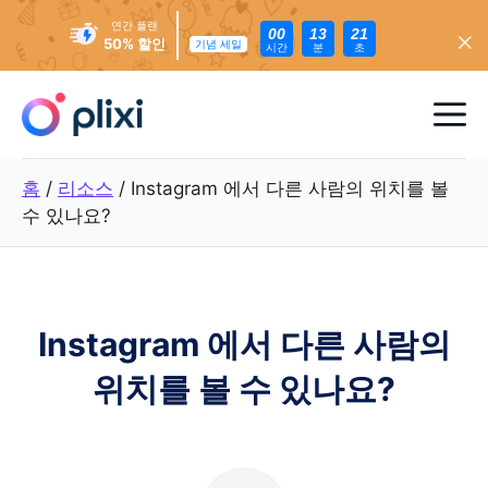
연간 플랜
00
13
20
50% 할인
기념 세일
시간
분
초
콘
텐
메
츠
로
뉴
홈
/
리소스
/
Instagram 에서 다른 사람의 위치를 볼
건
수 있나요?
너
뛰
기
Instagram 에서 다른 사람의
위치를 볼 수 있나요?