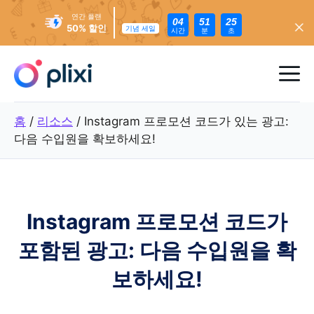
연간 플랜
04
51
23
50% 할인
기념 세일
시간
분
초
콘
텐
메
츠
로
뉴
홈
/
리소스
/
Instagram 프로모션 코드가 있는 광고:
건
다음 수입원을 확보하세요!
너
뛰
기
Instagram 프로모션 코드가
포함된 광고: 다음 수입원을 확
보하세요!