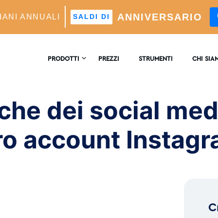
ANNIVERSARIO
IANI ANNUALI
SALDI DI
actices To Grow Your Instagram Account
PRODOTTI
PREZZI
STRUMENTI
CHI SIA
CONTATT
TAGRAM CRESCITA
iche dei social med
re Di Crescita Automatico Alimentato Dall'intelligenza
ficiale
RECENSI
tro account Instag
LISI
ofondimenti E Analisi In Tempo Reale
™
MATCH
eting Dei Follower Ideali Potenziato Dall'intelligenza
ficiale
C