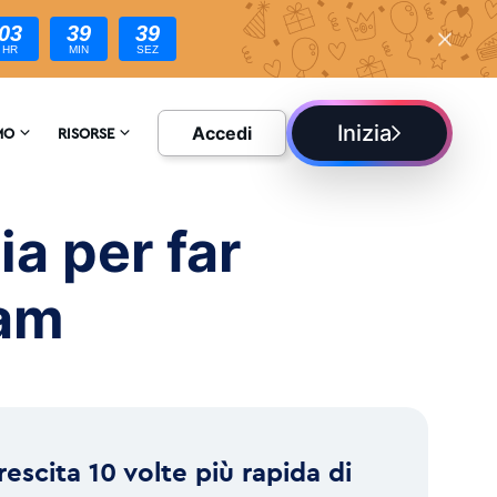
03
39
37
HR
MIN
SEZ
Inizia
Accedi
MO
RISORSE
ATECI
ENCICLOPEDIA
ia per far
ONI
BLOG
ram
rescita 10 volte più rapida di