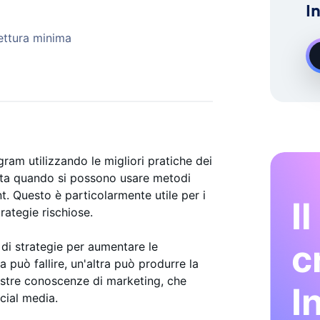
I
ERTI
Demand Instagram Esperto Di Crescita
ettura minima
ram utilizzando le migliori pratiche dei
uota quando si possono usare metodi
t. Questo è particolarmente utile per i
I
trategie rischiose.
c
di strategie per aumentare le
a può fallire, un'altra può produrre la
 vostre conoscenze di marketing, che
I
ocial media.