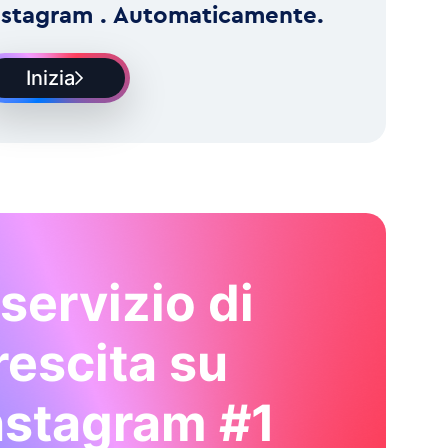
nstagram . Automaticamente.
Inizia
l servizio di
rescita su
nstagram #1