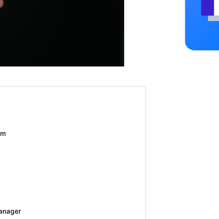
ram
manager