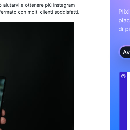
ò aiutarvi a ottenere più Instagram
Plix
fermato con molti clienti soddisfatti.
piac
di p
Av