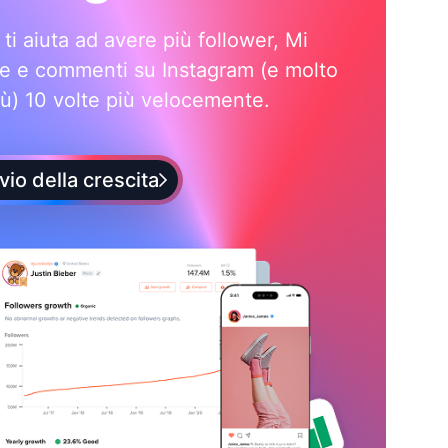
i ti aiuta ad avere più follower, Mi
e e commenti su Instagram (e molto
iù) 10 volte più velocemente.
vio della crescita