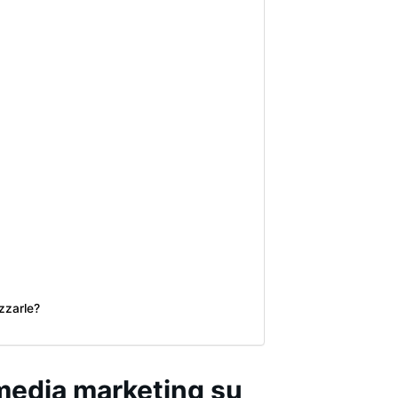
izzarle?
l media marketing su