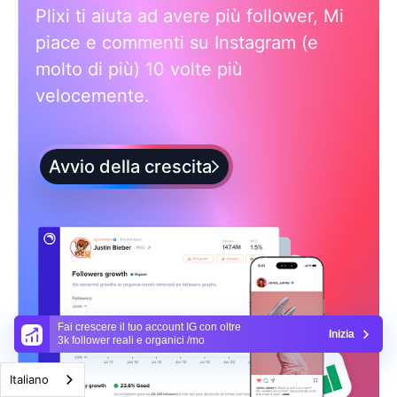
Plixi ti aiuta ad avere più follower, Mi
piace e commenti su Instagram (e
molto di più) 10 volte più
velocemente.
Avvio della crescita
Fai crescere il tuo account IG con oltre
Inizia
3k follower reali e organici /mo
Italiano