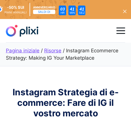
-50% SUI
ANNIVERSARIO
03
41
40
SALDI DI
PIANI ANNUALI
HR
MIN
SEZ
Vai
al
Me
contenuto
Pagina iniziale
/
Risorse
/
Instagram Ecommerce
Strategy: Making IG Your Marketplace
Instagram Strategia di e-
commerce: Fare di IG il
vostro mercato