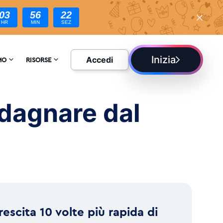
03
56
20
HR
MIN
SEZ
Inizia
Accedi
MO
RISORSE
ATECI
ENCICLOPEDIA
dagnare dal
ONI
BLOG
rescita 10 volte più rapida di