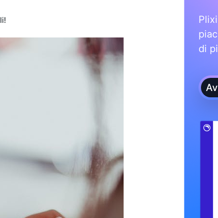
Plix
i!
piac
di p
Av