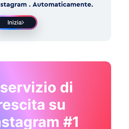
nstagram . Automaticamente.
Inizia
l servizio di
rescita su
nstagram #1