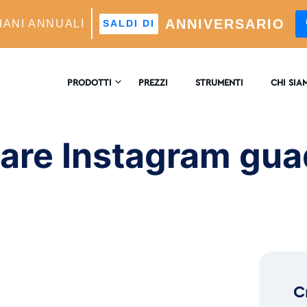
ANNIVERSARIO
IANI ANNUALI
SALDI DI
agram and Earn From Your Hobby
PRODOTTI
PREZZI
STRUMENTI
CHI SIA
CONTATT
TAGRAM CRESCITA
re Instagram gua
re Di Crescita Automatico Alimentato Dall'intelligenza
ficiale
RECENSI
LISI
ofondimenti E Analisi In Tempo Reale
™
MATCH
eting Dei Follower Ideali Potenziato Dall'intelligenza
ficiale
C