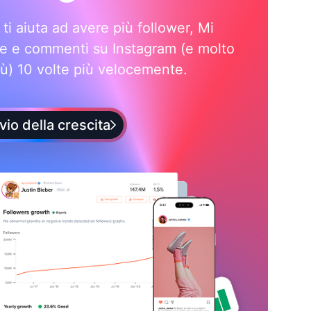
i ti aiuta ad avere più follower, Mi
e e commenti su Instagram (e molto
iù) 10 volte più velocemente.
vio della crescita