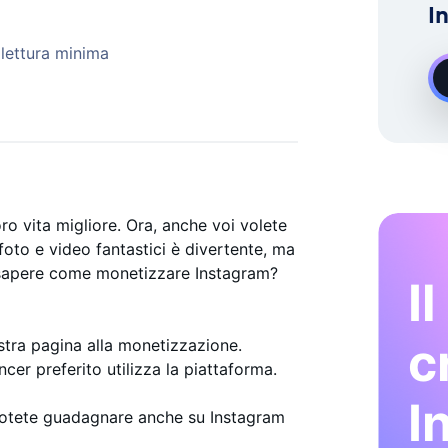
I
ERTI
Demand Instagram Esperto Di Crescita
 lettura minima
ro vita migliore. Ora, anche voi volete
foto e video fantastici è divertente, ma
e sapere come monetizzare Instagram?
I
c
stra pagina alla monetizzazione.
ncer preferito utilizza la piattaforma.
I
Potete guadagnare anche su Instagram