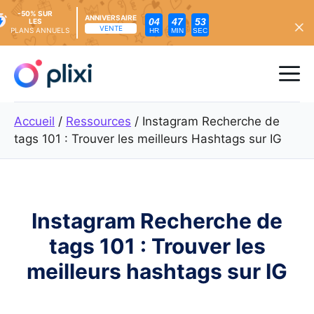
-50% SUR
ANNIVERSAIRE
04
47
51
LES
VENTE
PLANS ANNUELS
HR
MIN
SEC
Skip
to
Me
content
Accueil
/
Ressources
/
Instagram Recherche de
tags 101 : Trouver les meilleurs Hashtags sur IG
Instagram Recherche de
tags 101 : Trouver les
meilleurs hashtags sur IG