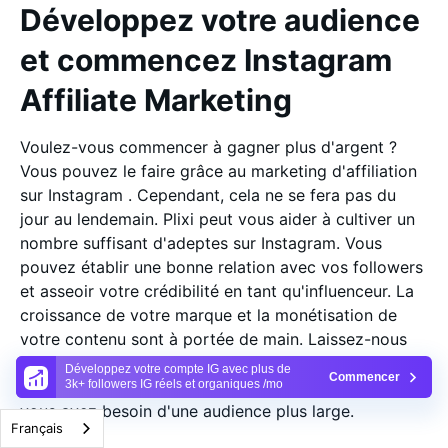
Développez votre audience
et commencez Instagram
Affiliate Marketing
Voulez-vous commencer à gagner plus d'argent ?
Vous pouvez le faire grâce au marketing d'affiliation
sur Instagram . Cependant, cela ne se fera pas du
jour au lendemain. Plixi peut vous aider à cultiver un
nombre suffisant d'adeptes sur Instagram. Vous
pouvez établir une bonne relation avec vos followers
et asseoir votre crédibilité en tant qu'influenceur. La
croissance de votre marque et la monétisation de
votre contenu sont à portée de main. Laissez-nous
vous aider. Nous savons ce qu'il faut faire si vous
Développez votre compte IG avec plus de
Commencer
souhaitez devenir un affilié de Instagram mais que
3k+ followers IG réels et organiques /mo
vous avez besoin d'une audience plus large.
Français