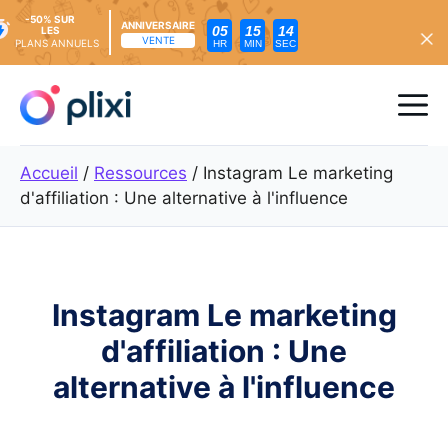
-50% SUR
ANNIVERSAIRE
05
15
13
LES
VENTE
PLANS ANNUELS
HR
MIN
SEC
Skip
to
Me
content
Accueil
/
Ressources
/
Instagram Le marketing
d'affiliation : Une alternative à l'influence
Instagram Le marketing
d'affiliation : Une
alternative à l'influence