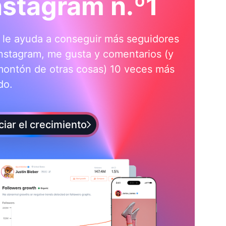
nstagram n.º1
i le ayuda a conseguir más seguidores
nstagram, me gusta y comentarios (y
montón de otras cosas) 10 veces más
do.
iciar el crecimiento