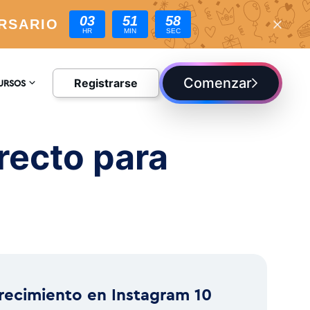
03
51
57
RSARIO
HR
MIN
SEC
Comenzar
Registrarse
URSOS
CLOPEDIA
recto para
G
recimiento en Instagram 10