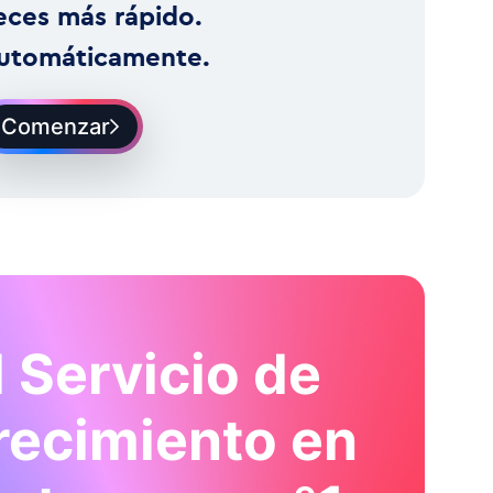
eces más rápido.
utomáticamente.
Comenzar
l Servicio de
recimiento en