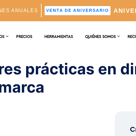
ANIVE
NES ANUALES
VENTA DE ANIVERSARIO
 To Incorporate Into Your Brand
OS
PRECIOS
HERRAMIENTAS
QUIÉNES SOMOS
REC
CONTACTO
ENCI
AM
es prácticas en di
tico Impulsado Por IA
RESEÑAS
BLO
 marca
Real
deales Mediante IA
C