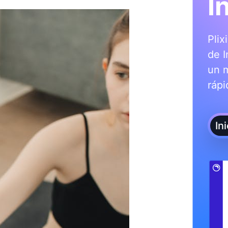
I
Plix
de I
un 
rápi
In