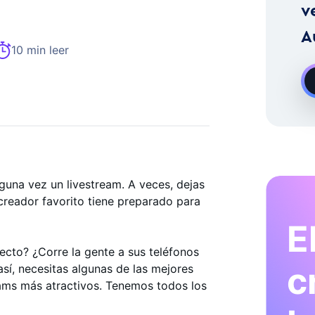
stagram A La Carta
v
A
10 min leer
lguna vez un livestream. A veces, dejas
creador favorito tiene preparado para
E
ecto? ¿Corre la gente a sus teléfonos
c
así, necesitas algunas de las mejores
reams más atractivos. Tenemos todos los