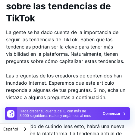
sobre las tendencias de
TikTok
La gente se ha dado cuenta de la importancia de
seguir las tendencias de TikTok. Saben que las
tendencias podrían ser la clave para tener más
visibilidad en la plataforma. Naturalmente, tienen
preguntas sobre cómo capitalizar estas tendencias.
Las preguntas de los creadores de contenidos han
inundado Internet. Esperamos que este artículo
responda a algunas de tus preguntas. Si no, echa un
vistazo a algunas preguntas a continuación.
¿Cuál es la tendencia actual de TikTok?
Haga crecer su cuenta de IG con más de
Comenzar
3.000 seguidores reales y orgánicos al mes
Dependiendo de cuándo leas esto, habrá una nueva
Español
tendencia en la plataforma. La tendencia actual de