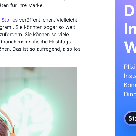
D
äten für Ihre Marke.
 Stories
veröffentlichen. Vielleicht
I
gram . Sie könnten sogar so weit
zufordern. Sie können so viele
W
 branchenspezifische Hashtags
hen. Das ist so aufregend, also los
Plix
Inst
Kom
Din
St