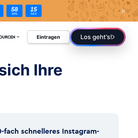
58
13
MIN
SEK
Los geht’s!
Eintragen
SOURCEN
YKLOPÄDIE
sich Ihre
G
0-fach schnelleres Instagram-