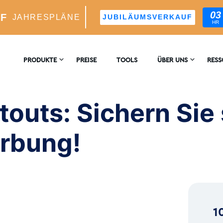
03
UF
JAHRESPLÄNE
JUBILÄUMSVERKAUF
HR
Sichern Sie sich die Unterstützung von Prominenten!
PRODUKTE
PREISE
TOOLS
ÜBER UNS
RES
KONTAKTIEREN
ENZ
M-WACHSTUM
SIE UNS
outs: Sichern Sie 
er KI-Gesteuerter Wachstumsmotor
BLO
BEWERTUNGEN
rbung!
blicke Und -Analyse
™
s Targeting Für Ideale Follower
1