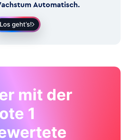
achstum Automatisch.
Los geht’s!
er mit der
ote 1
ewertete