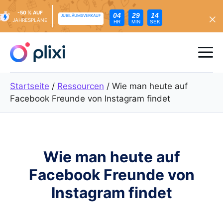
-50 % AUF
04
29
13
JUBILÄUMSVERKAUF
JAHRESPLÄNE
HR
MIN
SEK
Zum
Inhalt
Me
springen
Startseite
/
Ressourcen
/
Wie man heute auf
Facebook Freunde von Instagram findet
Wie man heute auf
Facebook Freunde von
Instagram findet