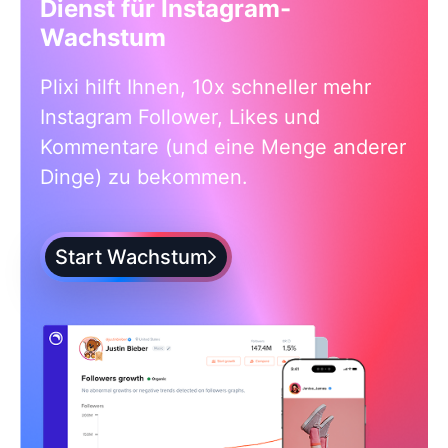
Dienst für Instagram-
Wachstum
Plixi hilft Ihnen, 10x schneller mehr
Instagram Follower, Likes und
Kommentare (und eine Menge anderer
Dinge) zu bekommen.
Start Wachstum