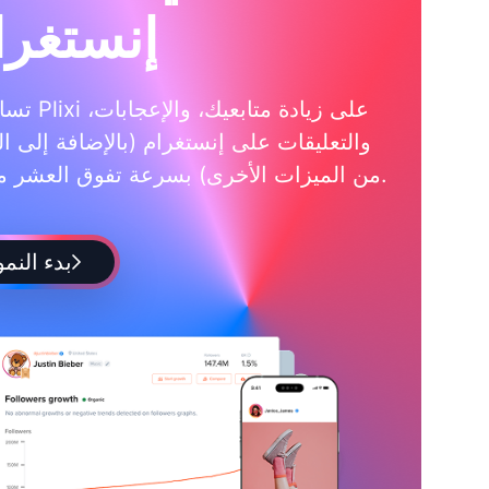
إنستغرا
تساعدك Plixi على زي
والتعليقات على إنستغرام (بالإضافة إلى ال
من الميزات الأخرى) بسرعة تفوق العشر مرات.
بدء النمو