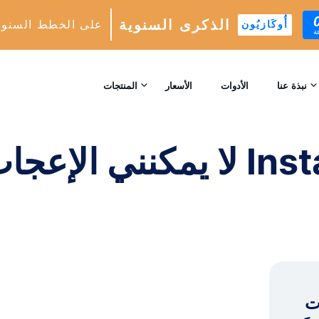
الذكرى السنوية
على الخطط السنوي
أُوكَازيُون
ة
لا يمكنني الإعجاب بالمنشورات على Instagram: ماذا يمكنني أن أفعل؟
الصفحة الرئيسية
/
الصفحة 
نبذة عنا
الأدوات
الأسعار
المنتجات
اتصل بنا
نمو INSTAGRAM
لا يمكنني الإعجاب بالمن
محرك النمو التلقائي المدعوم بالذكاء الاصطناعي
المراجعات
التحليلات
الرؤى والتحليلات في الوقت الحقيقي
™
AI-MATCH
استهداف المتابعين المثاليين المدعوم بالذكاء الاصطناعي
Instag .
الخبراء