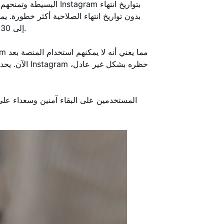
البسيطة وتمنحهم فرصة ل
إلى 30 يومًا أو حتى أسابيع. وهي مخصصة للانتهاكات الأكبر للقواعد.
الآن. يحدث ه