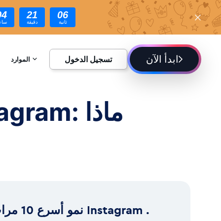
04
21
05
ثانية
دقيقة
ساع
ابدأ الآن
تسجيل الدخول
الموارد
الموسوعة
المدونة
نمو أسرع 10 مرات ram