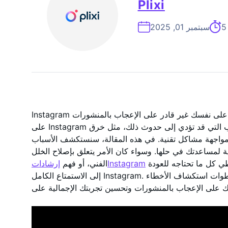
Plixi
سبتمبر 01, 2025
 على نفسك غير قادر على الإعجاب بالمنشورات
على Instagram أمرًا محيرًا ومزعجًا. هناك العديد من الأسباب التي قد تؤدي إلى حدوث ذلك، مثل خرق
أو مواجهة مشاكل تقنية. في هذه المقالة، سنستكشف الأسباب
ية لمساعدتك في حلها. وسواء كان الأمر يتعلق بإصلاح الخلل
أو تعلم كيفية تجنب حظر الإجراءات، سنغطي كل ما تحتاجه للعودة
إرشاداتInstagram
الفني، أو فهم
إلى الاستمتاع الكامل Instagram. ترقبوا معنا لاكتشاف نصائح عملية وخطوات استكشاف الأخطاء