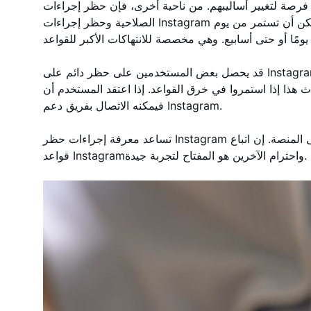
تغيير أساليبهم. من ناحية أخرى، فإن حظر إجراءات Instagram بتواريخ انتهاء
الصلاحية وحظر إجراءات Instagram بدون تواريخ انتهاء الصلاحية أكثر خطورة. يمكن أن تستمر من يوم
قد يحصل بعض المستخدمين على حظر دائم على Instagram مما يعني أنه لا يمكنهم استخدام المنصة بعد
ذا إذا استمروا في خرق القواعد. إذا اعتقد المستخدم أن Instagram حظره بشكل غير عادل،
فيمكنه الاتصال بفريق دعم Instagram.
تساعد معرفة إجراءات حظر Instagram المستخدمين على البقاء آمنين وسعداء على المنصة. إن اتباع
قواعد Instagramواحترام الآخرين هو المفتاح لتجربة جيدة.