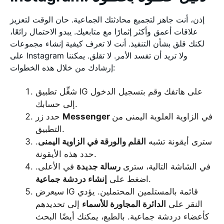
إذن، أنت جاهز لتجميع محادثتك الجماعية. حان الوقت لتعزيز
علاقات أعمق وأكثر إثمارًا مع متابعيك. يبدو الاحتمال رائعًا،
لكنك قلق بشأن التنفيذ. أنت لا تعرف كيفية إنشاء مجموعات
على Instagram ولا تريد أن تفسد الأمر. لا تقلق. يمكننا
إرشادك من خلال هذه الخطوات:
شغِّل تطبيق IG على هاتفك وقم بتسجيل الدخول
إلى حسابك.
في الزاوية العلوية اليمنى من
Messenger
حدد زر
التطبيق.
سترى أيقونة تشبه
القلم والورقة في الزاوية اليمنى
.
حدد هذه الأيقونة.
في الشاشة التالية، سترى
رسالة جديدة
في الأعلى.
.
اضغط على
إنشاء دردشة جماعية
سيعرض IG قائمة بالمستلمين المحتملين. يؤدي
النقر على
الدائرة المجاورة للأسماء
إلى تحديدهم
كأعضاء دردشة جماعية. بالطبع، يمكنك أيضًا البحث