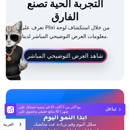
التجربة الحية تصنع
الفارق
تعرف على Plixi من خلال استكشاف لوحة
معلومات العرض التوضيحي المباشر لدينا.
شاهد العرض التوضيحي المباشر
قم بتنمية حسابك على IG مع أكثر من 3 آلاف
ابدأ الآن
متابع حقيقي وعضوي على IG / شهر
ابدأ النمو اليوم
سجّل اليوم وقم بزيادة عدد متابعيك
العربية‏