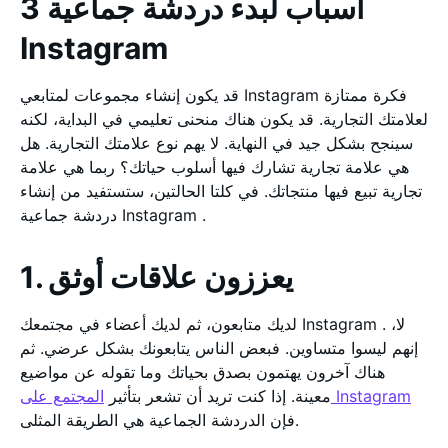
3 أسباب لبدء دردشة جماعية
Instagram
قد يكون إنشاء مجموعات لمتابعي Instagram فكرة ممتازة
لعلامتك التجارية. قد يكون هناك منحنى تعليمي في البداية، لكنه
سينجح بشكل جيد في النهاية. لا يهم نوع علامتك التجارية. هل
هي علامة تجارية تشارك فيها أسلوب حياتك؟ ربما هي علامة
تجارية تبيع فيها منتجاتك. في كلتا الحالتين، ستستفيد من إنشاء
دردشة جماعية Instagram .
1. يعززون علاقات أوثق
لديك متابعون، ثم لديك أعضاء في مجتمعك Instagram . لا،
إنهم ليسوا متساوين. فبعض الناس يتابعونك بشكل عرضي. ثم
هناك آخرون يهتمون بصدق بحياتك وما تقوله عن مواضيع
المجتمع على Instagram
معينة. إذا كنت تريد أن تشعر بتأثير
فإن الدردشة الجماعية هي الطريقة المثلى.