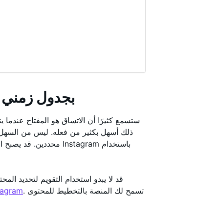
كيفية أتمتة نمو Instagram بجدول
ستسمع كثيرًا أن الاتساق هو المفتاح عندما 
ذلك أسهل بكثير من فعله. ليس من السهل 
محددين. قد يصبح الأمر م
قد لا يبدو استخدام التقويم لتحديد المح
. تسمح لك المنصة بالتخطيط للمحتوى
أداة الجدولة فيm