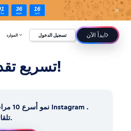
01
36
14
ثانية
دقيقة
ساع
ابدأ الآن
تسجيل الدخول
الموارد
الموسوعة
أتمتة نمو Instagram : تسريع تقدمك على الإنترنت!
المدونة
نمو أسرع 10 مرات ram
تلقائياً.