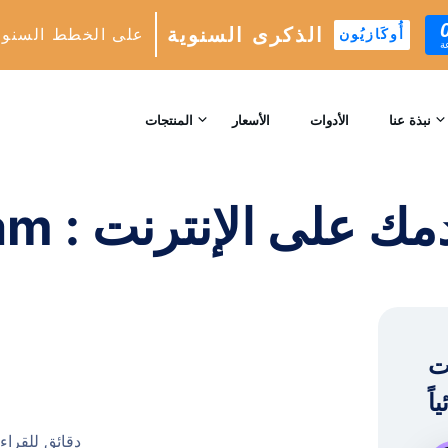
الذكرى السنوية
على الخطط السنوي
أُوكَازيُون
ة
أتمتة نمو Instagram : تسريع تقدمك على الإنترنت!
نبذة عنا
الأدوات
الأسعار
المنتجات
اتصل بنا
نمو INSTAGRAM
محرك النمو التلقائي المدعوم بالذكاء الاصطناعي
المراجعات
التحليلات
الرؤى والتحليلات في الوقت الحقيقي
™
AI-MATCH
Instag .
استهداف المتابعين المثاليين المدعوم بالذكاء الاصطناعي
الخبراء
9 دقائق للقراء