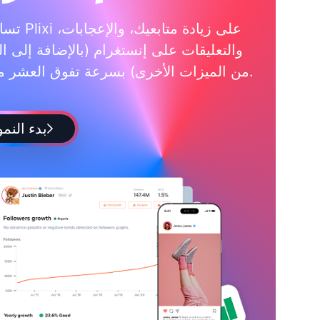
تساعدك Plixi على زي
والتعليقات على إنستغرام (بالإضافة إلى ال
من الميزات الأخرى) بسرعة تفوق العشر مرات.
بدء النمو