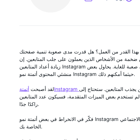
بهذا القدر من العمل؟ هل قدرت مدى صعوبة تنمية صفحتك
خمة من الأشخاص الذين يعملون على جلب المتابعين. إن
زيادة أعداد المتابعين Instagram هي صناعة كاملة في حد ذاتها لأنها قد تكون صعبة للغاية. يحاول بعض
منشئي المحتوى أتمتة نمو Instagram حيثما أمكنهم ذلك.
يجذب المتابعين. ستحتاج إلى
أتمتةInstagram
لقد أصبحت
لم تستخدم بعض الميزات المتقدمة، فسيكون عدد المتابعين
راكدًا جدًا.
فكّر في الانخراط في بعض أتمتة نمو Instagram لجذب متابعين حقيقيين إلى منصات التواصل الاجتماعي
الخاصة بك.