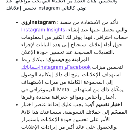
والتحسين. هناك العديد من الأشياء التي يجب مراعاتها عند
تحسين إعلاناتك Instagram وهي كالتالي:
: تأكد من الاستفادة من منصة
رؤىInstagram
والتي تحصل عليها عند إنشاء
Instagram Insights،
حساب احترافي. فهذا يوفر لك الكثير من المعلومات
حول أداء إعلانك. ستحتاج إلى هذه البيانات لإجراء
التعديلات الصحيحة عند تحسين جودة الإعلان.
المزامنة مع فيسبوك
: يمكنك ربط
لتحسين ميزات
حساباتكInstagram وFacebook
استهداف الإعلانات. يتيح لك ذلك إمكانية الوصول
إلى المجموعة الكاملة من ميزات الاستهداف
الديموغرافي في Meta. يمكّنك ذلك من استهداف
أعمار وأجناس ومواقع جغرافية محددة وغيرها.
اختبار تقسيم أ/ب
: يجب عليك إضافة عنصر اختبار
A/B المقسّم إلى حملاتك التسويقية. سيساعدك هذا
الأمر على تحسين جودة الإعلانات باستمرار
والحصول على عائد أكبر من إيرادات الإعلانات.