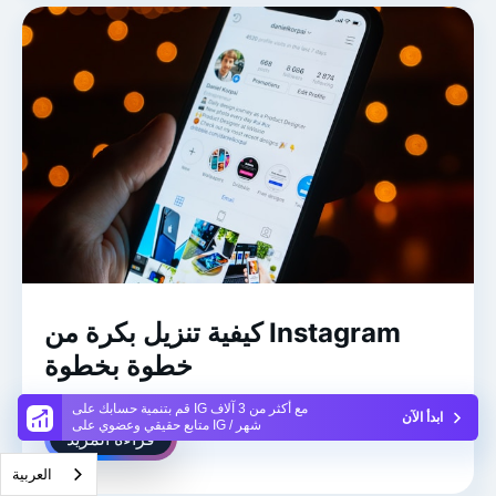
كيفية تنزيل بكرة من Instagram
خطوة بخطوة
قم بتنمية حسابك على IG مع أكثر من 3 آلاف
ابدأ الآن
متابع حقيقي وعضوي على IG / شهر
قراءة المزيد
العربية‏