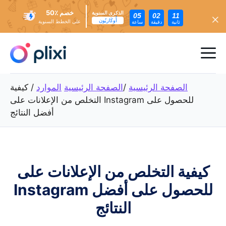
خصم ٪50
الذكرى السنوية
05
02
09
أُوكَازيُون
على الخطط السنوية
ثانية
دقيقة
ساعة
تخطي
إلى
ئمة
المحتوى
عام
الصفحة الرئيسية
/
الصفحة الرئيسية
الموارد
/
كيفية
التخلص من الإعلانات على Instagram للحصول على
أفضل النتائج
كيفية التخلص من الإعلانات على
Instagram للحصول على أفضل
النتائج