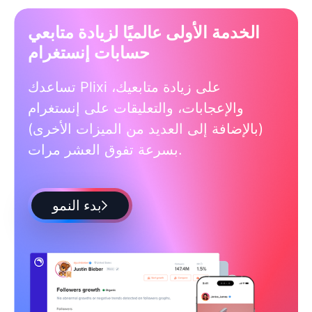
الخدمة الأولى عالميًا لزيادة متابعي
حسابات إنستغرام
تساعدك Plixi على زيادة متابعيك،
والإعجابات، والتعليقات على إنستغرام
(بالإضافة إلى العديد من الميزات الأخرى)
بسرعة تفوق العشر مرات.
بدء النمو